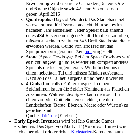
Erweiterung wird es 6 neue Charaktere, 6 neue Orte
und 6 neue Objekte sowie 42 neue Visionskarten
geben. April 2016
Quadropolis
(Days of Wonder): Das Städtebauspiel
war schon mal für Essen angedacht. Nun soll es im
nächsten Jahr erscheinen. Jeder Spieler baut anhand
eines 4×4 Raster eine eigene Stadt. Um diese zu füllen,
müssen aus einem zentralen 5×5 Brett Stadtbestandteile
erworben werden. Guido von TricTrac hat das
Spielprinzip vor geraumer Zeit
hier
vorgestellt.
Stone
(Space Cowboys): Bei den Space Cowboys wird
es nicht langweilig und es wieder ein komplett anderes
Spiel als die bisherigen heraus. Wir befinden uns in
einem nebeligen Tal und müssen Minien ausbeuten.
Dazu soll das Tal neu aufgebaut und bebaut werden.
4 Gods
(Ludically): Götterbauspiel. In einen
Spielrahmen bauen die Spieler Kontinent aus Plättchen
zusammen. Während des Spiels kann man sich für
einen von vier Gottheiten entscheiden, die den
Landschaften (Berge, Ebenen, Meere oder Wüsten) zu
geordnet sind.
Quelle:
TricTrac
(Englisch)
Early Epoch Inventors
wird bei Rio Grande Games
erscheinen. Das Spiel von Martyn F (Autor von Limes) wird
nach einer nicht erfolgreichen
Kickstarter
-Kampagne zum