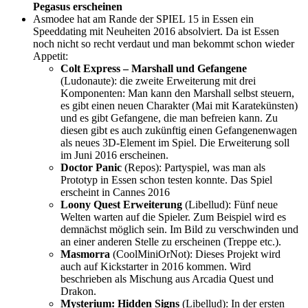
Pegasus erscheinen
Asmodee hat am Rande der SPIEL 15 in Essen ein
Speeddating mit Neuheiten 2016 absolviert. Da ist Essen
noch nicht so recht verdaut und man bekommt schon wieder
Appetit:
Colt Express – Marshall und Gefangene
(Ludonaute): die zweite Erweiterung mit drei
Komponenten: Man kann den Marshall selbst steuern,
es gibt einen neuen Charakter (Mai mit Karatekünsten)
und es gibt Gefangene, die man befreien kann. Zu
diesen gibt es auch zukünftig einen Gefangenenwagen
als neues 3D-Element im Spiel. Die Erweiterung soll
im Juni 2016 erscheinen.
Doctor Panic
(Repos): Partyspiel, was man als
Prototyp in Essen schon testen konnte. Das Spiel
erscheint in Cannes 2016
Loony Quest Erweiterung
(Libellud): Fünf neue
Welten warten auf die Spieler. Zum Beispiel wird es
demnächst möglich sein. Im Bild zu verschwinden und
an einer anderen Stelle zu erscheinen (Treppe etc.).
Masmorra
(CoolMiniOrNot): Dieses Projekt wird
auch auf Kickstarter in 2016 kommen. Wird
beschrieben als Mischung aus Arcadia Quest und
Drakon.
Mysterium: Hidden Signs
(Libellud): In der ersten