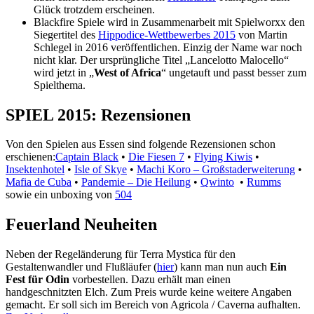
Glück trotzdem erscheinen.
Blackfire Spiele wird in Zusammenarbeit mit Spielworxx den
Siegertitel des
Hippodice-Wettbewerbes 2015
von Martin
Schlegel in 2016 veröffentlichen. Einzig der Name war noch
nicht klar. Der ursprüngliche Titel „Lancelotto Malocello“
wird jetzt in „
West of Africa
“ ungetauft und passt besser zum
Spielthema.
SPIEL 2015: Rezensionen
Von den Spielen aus Essen sind folgende Rezensionen schon
erschienen:
Captain Black
•
Die Fiesen 7
•
Flying Kiwis
•
Insektenhotel
•
Isle of Skye
•
Machi Koro – Großstaderweiterung
•
Mafia de Cuba
•
Pandemie – Die Heilung
•
Qwinto
•
Rumms
sowie ein unboxing von
504
Feuerland Neuheiten
Neben der Regeländerung für Terra Mystica für den
Gestaltenwandler und Flußläufer (
hier
) kann man nun auch
Ein
Fest für Odin
vorbestellen. Dazu erhält man einen
handgeschnitzten Elch. Zum Preis wurde keine weitere Angaben
gemacht. Er soll sich im Bereich von Agricola / Caverna aufhalten.