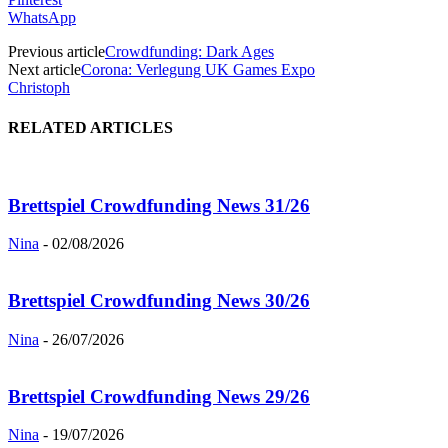
WhatsApp
Previous article
Crowdfunding: Dark Ages
Next article
Corona: Verlegung UK Games Expo
Christoph
RELATED ARTICLES
Brettspiel Crowdfunding News 31/26
Nina
-
02/08/2026
Brettspiel Crowdfunding News 30/26
Nina
-
26/07/2026
Brettspiel Crowdfunding News 29/26
Nina
-
19/07/2026