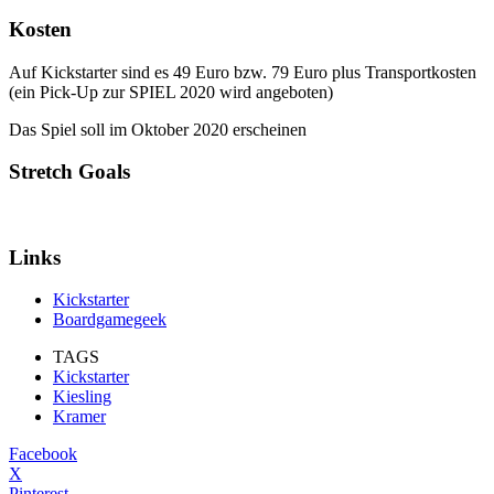
Kosten
Auf Kickstarter sind es 49 Euro bzw. 79 Euro plus Transportkosten
(ein Pick-Up zur SPIEL 2020 wird angeboten)
Das Spiel soll im Oktober 2020 erscheinen
Stretch Goals
Links
Kickstarter
Boardgamegeek
TAGS
Kickstarter
Kiesling
Kramer
Facebook
X
Pinterest