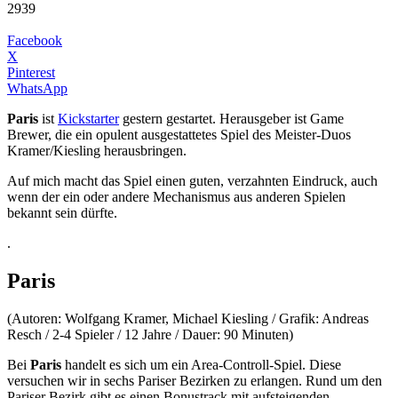
2939
Facebook
X
Pinterest
WhatsApp
Paris
ist
Kickstarter
gestern gestartet. Herausgeber ist Game
Brewer, die ein opulent ausgestattetes Spiel des Meister-Duos
Kramer/Kiesling herausbringen.
Auf mich macht das Spiel einen guten, verzahnten Eindruck, auch
wenn der ein oder andere Mechanismus aus anderen Spielen
bekannt sein dürfte.
.
Paris
(Autoren: Wolfgang Kramer, Michael Kiesling / Grafik: Andreas
Resch / 2-4 Spieler / 12 Jahre / Dauer: 90 Minuten)
Bei
Paris
handelt es sich um ein Area-Controll-Spiel. Diese
versuchen wir in sechs Pariser Bezirken zu erlangen. Rund um den
Pariser Bezirk gibt es einen Bonustrack mit aufsteigenden