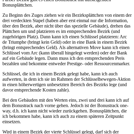
Bonusplättchen.
Zu Beginn des Zuges ziehen wir ein Bezirksplättchen von einem der
drei verdeckten Stapel (haben aber erst einmal nur die Information,
über den Bezirk, aber nicht über das spezielle Gebäude), drehen das
Plättchen um und platzieren es im entsprechenden Bezirk (und
zugehörigen Platz). Dann kann ich einen Schlüssel platzieren: Arc
de Triumphe (bringt kein Geld) oder in eine Bank in einem Bezirk
(bringt entsprechendes Geld). Als alternativen Move kann ich einen
Schlüssel vom Arc (kann überall hingelegt werden) oder der Bank
auf ein Gebäude legen. Dann muss ich den entsprechenden Preis
bezahlen und bekomme entweder Prestige- oder Ressourcenmarker.
Schlüssel, die ich in einem Bezirk gelegt habe, kann ich auch
aufwerten, in dem ich sie im Rahmen der Schlüsselbewegen-Aktion
in einen höherwertigen unbesetzten Bereich des Bezirks lege (und
davor entsprechende Kosten zahle).
Bei den Gebäuden mit den Werten eins, zwei und drei kann ich auf
dem Bonustrack nach vorne gehen. Jedoch ist der Bonustrack one-
way, d.h. ich kann nicht wieder zurückgehen. Bonusplättchen, die
ich bekommen habe, kann ich auch zu einem späteren Zeitpunkt
einsetzen.
Wird in einem Bezirk der vierte Schlüssel gelegt, darf sich der