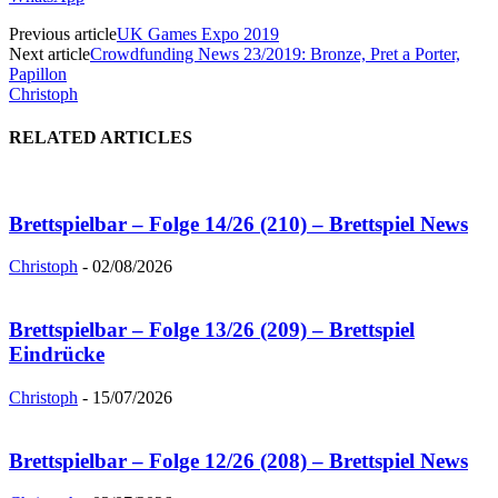
Previous article
UK Games Expo 2019
Next article
Crowdfunding News 23/2019: Bronze, Pret a Porter,
Papillon
Christoph
RELATED ARTICLES
Brettspielbar – Folge 14/26 (210) – Brettspiel News
Christoph
-
02/08/2026
Brettspielbar – Folge 13/26 (209) – Brettspiel
Eindrücke
Christoph
-
15/07/2026
Brettspielbar – Folge 12/26 (208) – Brettspiel News