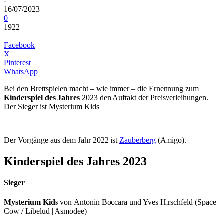
-
16/07/2023
0
1922
Facebook
X
Pinterest
WhatsApp
Bei den Brettspielen macht – wie immer – die Ernennung zum
Kinderspiel des Jahres
2023 den Auftakt der Preisverleihungen.
Der Sieger ist Mysterium Kids
Der Vorgänge aus dem Jahr 2022 ist
Zauberberg
(Amigo).
Kinderspiel des Jahres
2023
Sieger
Mysterium Kids
von Antonin Boccara und Yves Hirschfeld (Space
Cow / Libelud | Asmodee)