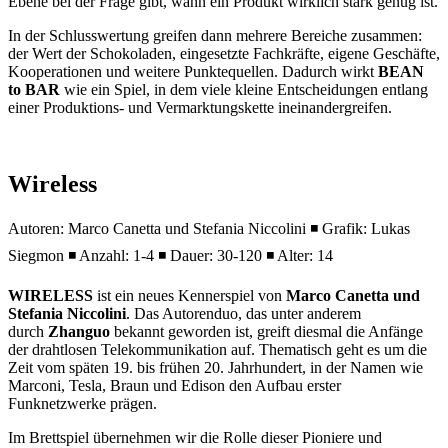
Ebene bei der Frage gibt, wann ein Produkt wirklich stark genug ist.
In der Schlusswertung greifen dann mehrere Bereiche zusammen:
der Wert der Schokoladen, eingesetzte Fachkräfte, eigene Geschäfte,
Kooperationen und weitere Punktequellen. Dadurch wirkt
BEAN
to BAR
wie ein Spiel, in dem viele kleine Entscheidungen entlang
einer Produktions- und Vermarktungskette ineinandergreifen.
Wireless
Autoren: Marco Canetta und Stefania Niccolini ◾ Grafik: Lukas
Siegmon ◾ Anzahl: 1-4 ◾ Dauer: 30-120 ◾ Alter: 14
WIRELESS
ist ein neues Kennerspiel von
Marco Canetta und
Stefania Niccolini
. Das Autorenduo, das unter anderem
durch
Zhanguo
bekannt geworden ist, greift diesmal die Anfänge
der drahtlosen Telekommunikation auf. Thematisch geht es um die
Zeit vom späten 19. bis frühen 20. Jahrhundert, in der Namen wie
Marconi, Tesla, Braun und Edison den Aufbau erster
Funknetzwerke prägen.
Im Brettspiel übernehmen wir die Rolle dieser Pioniere und