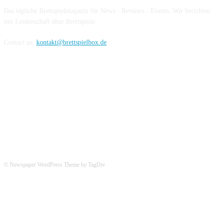
Das tägliche Brettspielmagazin für News - Reviews - Events. Wir berichten
mit Leidenschaft über Brettspiele.
Contact us:
kontakt@brettspielbox.de
Hier könnt ihr uns folgen:
© Newspaper WordPress Theme by TagDiv