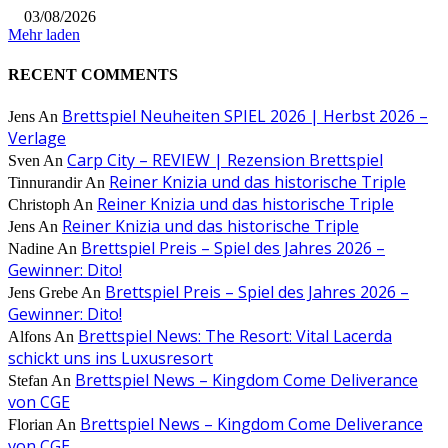
03/08/2026
Mehr laden
RECENT COMMENTS
Brettspiel Neuheiten SPIEL 2026 | Herbst 2026 –
Jens
An
Verlage
Carp City – REVIEW | Rezension Brettspiel
Sven
An
Reiner Knizia und das historische Triple
Tinnurandir
An
Reiner Knizia und das historische Triple
Christoph
An
Reiner Knizia und das historische Triple
Jens
An
Brettspiel Preis – Spiel des Jahres 2026 –
Nadine
An
Gewinner: Dito!
Brettspiel Preis – Spiel des Jahres 2026 –
Jens Grebe
An
Gewinner: Dito!
Brettspiel News: The Resort: Vital Lacerda
Alfons
An
schickt uns ins Luxusresort
Brettspiel News – Kingdom Come Deliverance
Stefan
An
von CGE
Brettspiel News – Kingdom Come Deliverance
Florian
An
von CGE