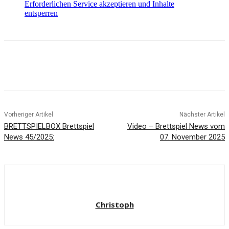
Erforderlichen Service akzeptieren und Inhalte
entsperren
Facebook
X
Pinterest
WhatsApp
Vorheriger Artikel
Nächster Artikel
BRETTSPIELBOX Brettspiel
Video – Brettspiel News vom
News 45/2025:
07. November 2025
Christoph