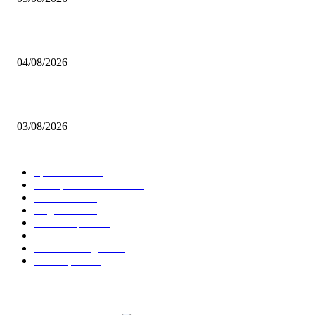
BRETTSPIELBOX Brettspiel News 32/2026:
04/08/2026
Brettspiel Neuheiten – Herbst 2026: 1 More Time Games
03/08/2026
BELIEBTE KATEGORIEN
Spielevent
1367
Brettspielbox News
1201
Rezension
891
Allgemein
854
Familienspiel
585
Crowdfunding
530
Auszeichnungen
314
Kartenspiel
288