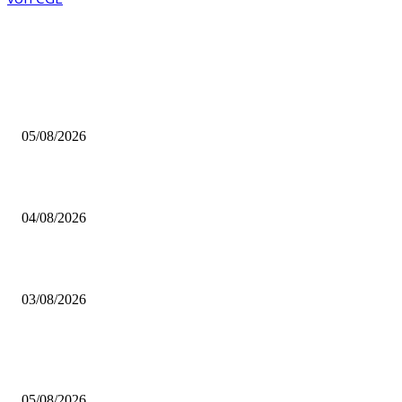
AUS DER REDAKTION
Brettspiel Kolumne – Out of the Box: Ersteindruck von Brettspielen
05/08/2026
BRETTSPIELBOX Brettspiel News 32/2026:
04/08/2026
Brettspiel Neuheiten – Herbst 2026: 1 More Time Games
03/08/2026
BELIEBTE BEITRÄGE
Brettspiel Kolumne – Out of the Box: Ersteindruck von Brettspielen
05/08/2026