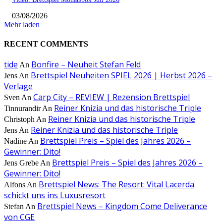
03/08/2026
Mehr laden
RECENT COMMENTS
tide
Bonfire – Neuheit Stefan Feld
An
Brettspiel Neuheiten SPIEL 2026 | Herbst 2026 –
Jens
An
Verlage
Carp City – REVIEW | Rezension Brettspiel
Sven
An
Reiner Knizia und das historische Triple
Tinnurandir
An
Reiner Knizia und das historische Triple
Christoph
An
Reiner Knizia und das historische Triple
Jens
An
Brettspiel Preis – Spiel des Jahres 2026 –
Nadine
An
Gewinner: Dito!
Brettspiel Preis – Spiel des Jahres 2026 –
Jens Grebe
An
Gewinner: Dito!
Brettspiel News: The Resort: Vital Lacerda
Alfons
An
schickt uns ins Luxusresort
Brettspiel News – Kingdom Come Deliverance
Stefan
An
von CGE