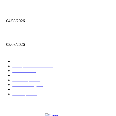
BRETTSPIELBOX Brettspiel News 32/2026:
04/08/2026
Brettspiel Neuheiten – Herbst 2026: 1 More Time Games
03/08/2026
BELIEBTE KATEGORIEN
Spielevent
1367
Brettspielbox News
1201
Rezension
891
Allgemein
854
Familienspiel
585
Crowdfunding
530
Auszeichnungen
314
Kartenspiel
288