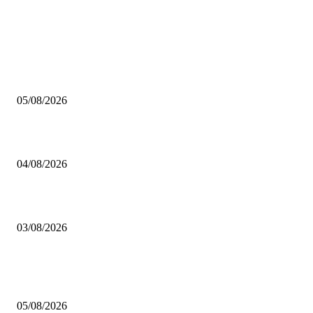
AUS DER REDAKTION
Brettspiel Kolumne – Out of the Box: Ersteindruck von Brettspielen
05/08/2026
BRETTSPIELBOX Brettspiel News 32/2026:
04/08/2026
Brettspiel Neuheiten – Herbst 2026: 1 More Time Games
03/08/2026
BELIEBTE BEITRÄGE
Brettspiel Kolumne – Out of the Box: Ersteindruck von Brettspielen
05/08/2026