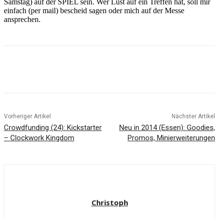
Samstag) auf der SPIEL sein. Wer Lust auf ein Treffen hat, soll mir
einfach (per mail) bescheid sagen oder mich auf der Messe
ansprechen.
Facebook
X
Pinterest
WhatsApp
Vorheriger Artikel
Nächster Artikel
Crowdfunding (24): Kickstarter
Neu in 2014 (Essen): Goodies,
– Clockwork Kingdom
Promos, Minierweiterungen
Christoph