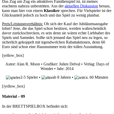
Das Zug um Zug ein attraktives Familienspiel ist, ist meines
erachtens nahezu unbestritten. Aus der
aktuellen Diskussion
heraus,
kann man hier von einem
Klassiker
sprechen. Für Vielspieler ist der
Glücksanteil jedoch zu hoch und das Spiel zu wenig planbar.
Preis/Leistungsverhältnis:
Ob sich der Kauf der Jubiläumsausgabe
lohnt? Jene, die das Spiel schon besitzen, werden wahrscheinlich
davor zurückschrecken, es sein denn sie wären echte Liebhaber des
Spiels und Sammler. Sollte sich jemand das Spiel neu zu legen, so
sicherlich gekoppelt mit irgendwelchen Rabattaktionen, denn 60
Euro sind schon eine Hausnummer trotz der tollen Ausstattung.
[yellow_box]
Autor: Alan R. Moon • Grafiker: Julien Delval • Verlag: Days of
Wonder • Jahr: 2014
2-5 Spieler •
ab 8 Jahren •
ca. 60 Minuten
[/yellow_box]
Material – 09
In der BRETTSPIELBOX befindet sich: