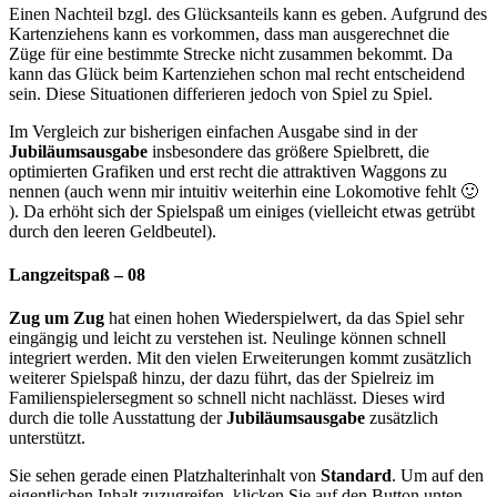
Einen Nachteil bzgl. des Glücksanteils kann es geben. Aufgrund des
Kartenziehens kann es vorkommen, dass man ausgerechnet die
Züge für eine bestimmte Strecke nicht zusammen bekommt. Da
kann das Glück beim Kartenziehen schon mal recht entscheidend
sein. Diese Situationen differieren jedoch von Spiel zu Spiel.
Im Vergleich zur bisherigen einfachen Ausgabe sind in der
Jubiläumsausgabe
insbesondere das größere Spielbrett, die
optimierten Grafiken und erst recht die attraktiven Waggons zu
nennen (auch wenn mir intuitiv weiterhin eine Lokomotive fehlt 🙂
). Da erhöht sich der Spielspaß um einiges (vielleicht etwas getrübt
durch den leeren Geldbeutel).
Langzeitspaß – 08
Zug um Zug
hat einen hohen Wiederspielwert, da das Spiel sehr
eingängig und leicht zu verstehen ist. Neulinge können schnell
integriert werden. Mit den vielen Erweiterungen kommt zusätzlich
weiterer Spielspaß hinzu, der dazu führt, das der Spielreiz im
Familienspielersegment so schnell nicht nachlässt. Dieses wird
durch die tolle Ausstattung der
Jubiläumsausgabe
zusätzlich
unterstützt.
Sie sehen gerade einen Platzhalterinhalt von
Standard
. Um auf den
eigentlichen Inhalt zuzugreifen, klicken Sie auf den Button unten.