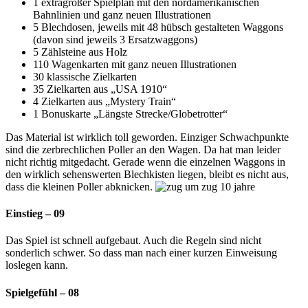
1 extragroßer Spielplan mit den nordamerikanischen
Bahnlinien und ganz neuen Illustrationen
5 Blechdosen, jeweils mit 48 hübsch gestalteten Waggons
(davon sind jeweils 3 Ersatzwaggons)
5 Zählsteine aus Holz
110 Wagenkarten mit ganz neuen Illustrationen
30 klassische Zielkarten
35 Zielkarten aus „USA 1910“
4 Zielkarten aus „Mystery Train“
1 Bonuskarte „Längste Strecke/Globetrotter“
Das Material ist wirklich toll geworden. Einziger Schwachpunkte
sind die zerbrechlichen Poller an den Wagen. Da hat man leider
nicht richtig mitgedacht. Gerade wenn die einzelnen Waggons in
den wirklich sehenswerten Blechkisten liegen, bleibt es nicht aus,
dass die kleinen Poller abknicken.
Einstieg – 09
Das Spiel ist schnell aufgebaut. Auch die Regeln sind nicht
sonderlich schwer. So dass man nach einer kurzen Einweisung
loslegen kann.
Spielgefühl – 08