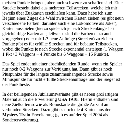
meisten Punkte bringen, aber auch schwerer zu schaffen sind. Eine
Strecke besteht dabei aus mehreren Teilstrecken, welche ich mir
jeweils über Zugkarten erschließen kann. Dazu habe ich zum
Beginn eines Zuges die Wahl zwischen Karten ziehen (es gibt neun
verschiedene Farben; darunter auch eine Lokomotive als Joker),
Karten ausspielen (hierzu spiele ich je nach Streckenlänge 1-6
gleichfarbige Karten aus; teilweise sind die Farben dazu auch
vorgegeben) oder mir 1-3 neue Aufträge (Strecken) zu ziehen.
Punkte gibt es für erfüllte Strecken und für bebaute Teilstrecken,
wobei die Punkte je nach Strecke exponential ansteigen (1 Waggon
1 Pkt / 3 Waggons – 4 Punkte bis 6 Waggons – 15 Punkte).
Das Spiel endet mit einer abschließenden Runde, wenn ein Spieler
nur noch 0-2 Waggons zur Verfügung hat. Dann gibt es noch
Pluspunkte für die längste zusammenhängende Strecke sowie
Minuspunkte für nicht erfüllte Streckenaufträge und der Sieger ist
der Punktbeste.
In der beiliegenden Jubiläumsvariante gibt es neben großartigem
Material auch die Erweiterung
USA 1910.
Hierin enthalten sind
neue Zielkarten sowie als Bonuskarte die größte Anzahl an
verbunden Strecken. Dazu gibt es noch die 4 Karten aus der
Mystery Train
Erweiterung (gab es auf der Spiel 2004 als
Sondererweiterung).