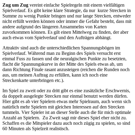
Zug um Zug
vereint einfache Spielregeln mit einem vielfältigen
Spielverlauf. Es gibt keine klare Strategie, da nur kurze Strecken in
Summe zu wenig Punkte bringen und nur lange Strecken, entweder
nicht erfüllt werden können oder immer die Gefahr besteht, dass mit
andere aufgrund des längeren Ansammelns von Karten
zuvorkommen können. Es gilt einen Mittelweg zu finden, der aber
auch etwas vom Spielverlauf und den Aufträgen abhängt.
Attraktiv sind auch die unterschiedlichen Spannungsbögen im
Spielverlauf. Während man zu Beginn des Spiels versucht erst
einmal Fuss zu fassen und die neuralgischen Punkte zu besetzten,
flacht die Spannungskurve in der Mitte des Spiels etwas ab, um
dann Richtung Finale rasant anzusteigen (reichen die Runden noch
aus, um meinen Auftrag zu erfüllen, kann ich noch eine
Streckenkarte unterbringen etc.).
Im Spiel zu zweit oder zu dritt gibt es eine zusätzliche Erschwernis,
da doppelt ausgelegte Strecken nur einmal benutzt werden dürfen.
Hier gibt es ab vier Spielern etwas mehr Spielraum, auch wenn sich
natürlich mehr Spielern mit gleichen Interessen auf den Strecken
tummeln. Vier Spieler ist an dieser Stelle auch die für mich optimale
Anzahl an Spielern. Zu Zweit sagt mir dieses Spiel eher nicht zu.
Schaffen es die Mitspieler dazu auch noch zügig zu spielen, so sind
60 Minuten als Spielzeit realistisch.