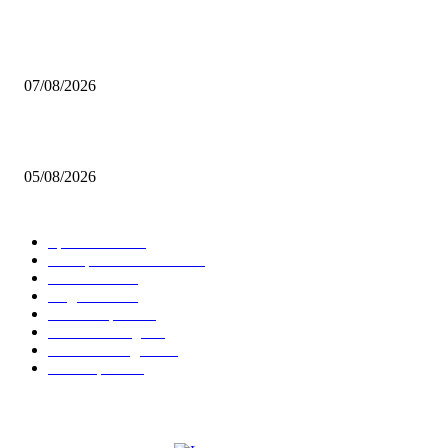
Video – Brettspiel News vom 07. August 2026
07/08/2026
Brettspiel Kolumne – Out of the Box: Ersteindruck von Brettspielen
05/08/2026
BELIEBTE KATEGORIEN
Spielevent
1368
Brettspielbox News
1202
Rezension
891
Allgemein
854
Familienspiel
585
Crowdfunding
530
Auszeichnungen
314
Kartenspiel
288