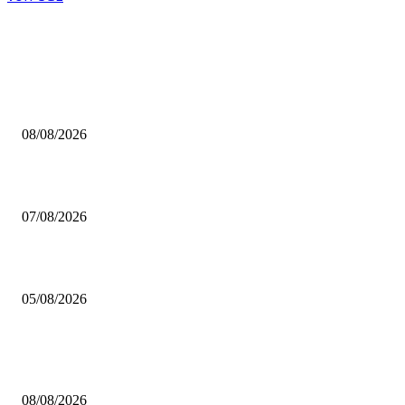
AUS DER REDAKTION
Brettspiel Neuheiten – Herbst 2026: Captain Games
08/08/2026
Video – Brettspiel News vom 07. August 2026
07/08/2026
Brettspiel Kolumne – Out of the Box: Ersteindruck von Brettspielen
05/08/2026
BELIEBTE BEITRÄGE
Brettspiel Neuheiten – Herbst 2026: Captain Games
08/08/2026