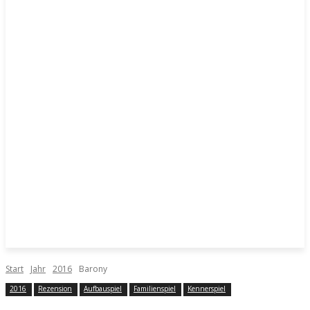
Start
Jahr
2016
Barony
2016
Rezension
Aufbauspiel
Familienspiel
Kennerspiel