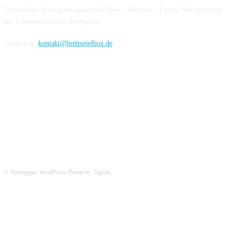
Das tägliche Brettspielmagazin für News - Reviews - Events. Wir berichten
mit Leidenschaft über Brettspiele.
Contact us:
kontakt@brettspielbox.de
Hier könnt ihr uns folgen:
© Newspaper WordPress Theme by TagDiv