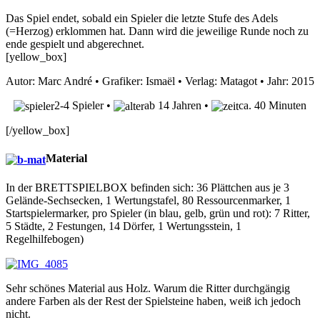
Das Spiel endet, sobald ein Spieler die letzte Stufe des Adels
(=Herzog) erklommen hat. Dann wird die jeweilige Runde noch zu
ende gespielt und abgerechnet.
[yellow_box]
Autor: Marc André • Grafiker: Ismaël • Verlag: Matagot • Jahr: 2015
2-4 Spieler •
ab 14 Jahren •
ca. 40 Minuten
[/yellow_box]
Material
In der BRETTSPIELBOX befinden sich: 36 Plättchen aus je 3
Gelände-Sechsecken, 1 Wertungstafel, 80 Ressourcenmarker, 1
Startspielermarker, pro Spieler (in blau, gelb, grün und rot): 7 Ritter,
5 Städte, 2 Festungen, 14 Dörfer, 1 Wertungsstein, 1
Regelhilfebogen)
Sehr schönes Material aus Holz. Warum die Ritter durchgängig
andere Farben als der Rest der Spielsteine haben, weiß ich jedoch
nicht.