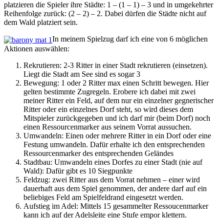
platzieren die Spieler ihre Städte: 1 – (1 – 1) – 3 und in umgekehrter
Reihenfolge zurück: (2 – 2) – 2. Dabei dürfen die Städte nicht auf
dem Wald platziert sein.
In meinem Spielzug darf ich eine von 6 möglichen
Aktionen auswählen:
Rekrutieren: 2-3 Ritter in einer Stadt rekrutieren (einsetzen).
Liegt die Stadt am See sind es sogar 3
Bewegung: 1 oder 2 Ritter max einen Schritt bewegen. Hier
gelten bestimmte Zugregeln. Erobere ich dabei mit zwei
meiner Ritter ein Feld, auf dem nur ein einzelner gegnerischer
Ritter oder ein einzelnes Dorf steht, so wird dieses dem
Mitspieler zurückgegeben und ich darf mir (beim Dorf) noch
einen Ressourcenmarker aus seinem Vorrat aussuchen.
Umwandeln: Einen oder mehrere Ritter in ein Dorf oder eine
Festung umwandeln. Dafür erhalte ich den entsprechenden
Ressourcenmarker des entsprechenden Geländes
Stadtbau: Umwandeln eines Dorfes zu einer Stadt (nie auf
Wald): Dafür gibt es 10 Siegpunkte
Feldzug: zwei Ritter aus dem Vorrat nehmen – einer wird
dauerhaft aus dem Spiel genommen, der andere darf auf ein
beliebiges Feld am Spielfeldrand eingesetzt werden.
Aufstieg im Adel: Mittels 15 gesammelter Ressoucenmarker
kann ich auf der Adelsleite eine Stufe empor klettern.