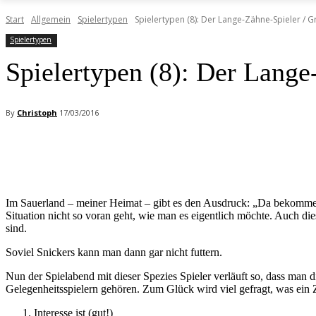
Start
Allgemein
Spielertypen
Spielertypen (8): Der Lange-Zähne-Spieler / 
Spielertypen
Spielertypen (8): Der Lange
By
Christoph
17/03/2016
Facebook
X
Pinterest
WhatsApp
Im Sauerland – meiner Heimat – gibt es den Ausdruck: „Da bekomme i
Situation nicht so voran geht, wie man es eigentlich möchte. Auch d
sind.
Soviel Snickers kann man dann gar nicht futtern.
Nun der Spielabend mit dieser Spezies Spieler verläuft so, dass man d
Gelegenheitsspielern gehören. Zum Glück wird viel gefragt, was ein
Interesse ist (gut!)