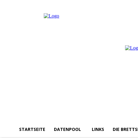
Freitag, August 7, 2026
Anmelden / Beitreten
STARTSEITE
DATENPOOL
LINKS
DIE BRETTS