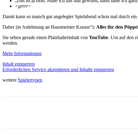
„Das ist ja blöd. Hätte ich das mal gewusst, dann hätte ich ganz
<grrrr>
Damit kann so manch gut angelegter Spielabend schon mal durch ein T
Daher (in Anlehnung an Hausmeister Krause“):
Alles für den Pöppel
Sie sehen gerade einen Platzhalterinhalt von
YouTube
. Um auf den ei
werden.
Mehr Informationen
Inhalt entsperren
Erforderlichen Service akzeptieren und Inhalte entsperren
weitere
Spielertypen
Facebook
X
Pinterest
WhatsApp