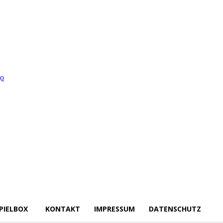
PIELBOX
KONTAKT
IMPRESSUM
DATENSCHUTZ