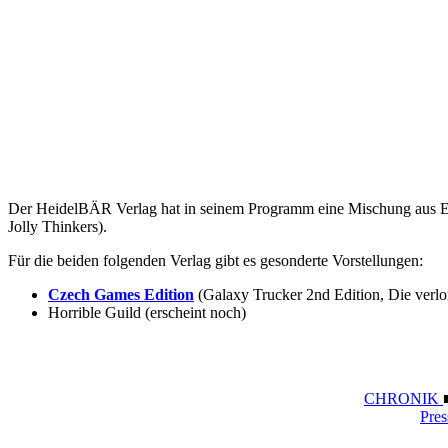
Der HeidelBÄR Verlag hat in seinem Programm eine Mischung aus Eig
Jolly Thinkers).
Für die beiden folgenden Verlag gibt es gesonderte Vorstellungen:
Czech Games Edition
(Galaxy Trucker 2nd Edition, Die verl
Horrible Guild (erscheint noch)
CHRONIK
Pres