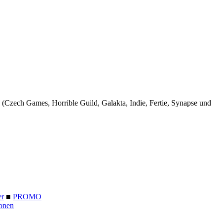
Czech Games, Horrible Guild, Galakta, Indie, Fertie, Synapse und
er
■
PROMO
onen