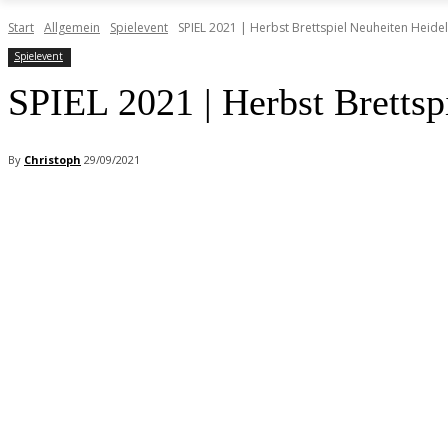
Start
Allgemein
Spielevent
SPIEL 2021 | Herbst Brettspiel Neuheiten Heide
Spielevent
SPIEL 2021 | Herbst Bretts
By
Christoph
29/09/2021
Facebook
X
Pinterest
WhatsApp