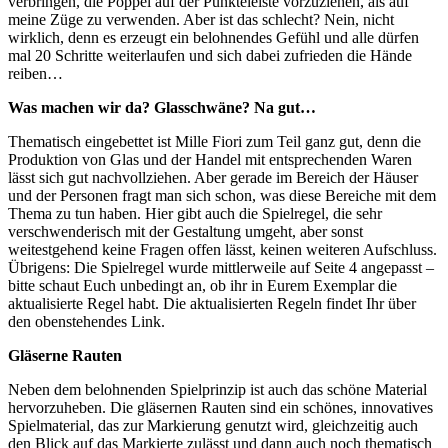
verbringen, die Pöppel auf der Punkteleiste vorzuziehen, als auf
meine Züge zu verwenden. Aber ist das schlecht? Nein, nicht
wirklich, denn es erzeugt ein belohnendes Gefühl und alle dürfen
mal 20 Schritte weiterlaufen und sich dabei zufrieden die Hände
reiben…
Was machen wir da? Glasschwäne? Na gut…
Thematisch eingebettet ist Mille Fiori zum Teil ganz gut, denn die
Produktion von Glas und der Handel mit entsprechenden Waren
lässt sich gut nachvollziehen. Aber gerade im Bereich der Häuser
und der Personen fragt man sich schon, was diese Bereiche mit dem
Thema zu tun haben. Hier gibt auch die Spielregel, die sehr
verschwenderisch mit der Gestaltung umgeht, aber sonst
weitestgehend keine Fragen offen lässt, keinen weiteren Aufschluss.
Übrigens: Die Spielregel wurde mittlerweile auf Seite 4 angepasst –
bitte schaut Euch unbedingt an, ob ihr in Eurem Exemplar die
aktualisierte Regel habt. Die aktualisierten Regeln findet Ihr über
den obenstehendes Link.
Gläserne Rauten
Neben dem belohnenden Spielprinzip ist auch das schöne Material
hervorzuheben. Die gläsernen Rauten sind ein schönes, innovatives
Spielmaterial, das zur Markierung genutzt wird, gleichzeitig auch
den Blick auf das Markierte zulässt und dann auch noch thematisch