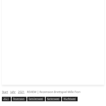
Start
Jahr
2021
REVIEW | Rezension Brettspiel Mille Fiori
2021
Rezension
Familienspiel
Kartenspiel
Würfelspiel