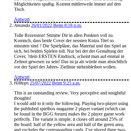
Möglichkeiten spaßig. Kommt mittlerweile immer auf den
Tisch.
Antwort
Amanda
26/01/2022 Beim 8:18 p.m.
Tolle Rezension! Stimme Dir in allen Punkten voll zu.
Komisch, dass beide Cover der neusten Kniza Titel so
misraten sind ? Die Spielpläne, das Material und das Spiel an
sich, bei beiden Spielen toll. Nur bei der der Gestaltung der
Cover, ?dem ERSTEN Eindruck, scheint man auf einmal in
Zeitnot gewesen zu sein! Das ist ja als würde man absichtlich
vor der Spiel des Jahres- Ziellinie stehenbleiben wollen.
Antwort
Hilltops
25/07/2022 Beim 9:25 a.m.
This is an outstanding review. Very perceptive and insightful
thoughts!
I would add to it only the following. Playing two-player using
the published spielbox magazine 2 player variant (which can
be found in the BGG forum) makes the 2 player game work
perfectly. The variant is simple, it closes off around 25% of
the board: half of the yellow area and half of the green area,
and excludes the corresponding cards. I’ve played three two-