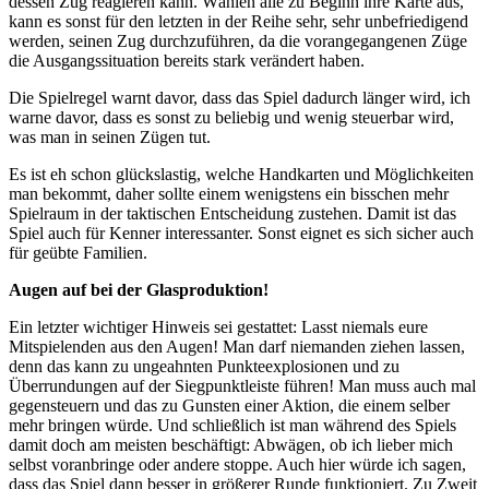
dessen Zug reagieren kann. Wählen alle zu Beginn ihre Karte aus,
kann es sonst für den letzten in der Reihe sehr, sehr unbefriedigend
werden, seinen Zug durchzuführen, da die vorangegangenen Züge
die Ausgangssituation bereits stark verändert haben.
Die Spielregel warnt davor, dass das Spiel dadurch länger wird, ich
warne davor, dass es sonst zu beliebig und wenig steuerbar wird,
was man in seinen Zügen tut.
Es ist eh schon glückslastig, welche Handkarten und Möglichkeiten
man bekommt, daher sollte einem wenigstens ein bisschen mehr
Spielraum in der taktischen Entscheidung zustehen. Damit ist das
Spiel auch für Kenner interessanter. Sonst eignet es sich sicher auch
für geübte Familien.
Augen auf bei der Glasproduktion!
Ein letzter wichtiger Hinweis sei gestattet: Lasst niemals eure
Mitspielenden aus den Augen! Man darf niemanden ziehen lassen,
denn das kann zu ungeahnten Punkteexplosionen und zu
Überrundungen auf der Siegpunktleiste führen! Man muss auch mal
gegensteuern und das zu Gunsten einer Aktion, die einem selber
mehr bringen würde. Und schließlich ist man während des Spiels
damit doch am meisten beschäftigt: Abwägen, ob ich lieber mich
selbst voranbringe oder andere stoppe. Auch hier würde ich sagen,
dass das Spiel dann besser in größerer Runde funktioniert. Zu Zweit