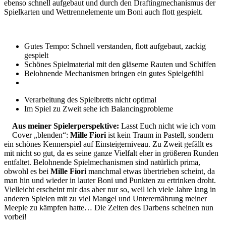
ebenso schnell aufgebaut und durch den Draftingmechanismus der
Spielkarten und Wettrennelemente um Boni auch flott gespielt.
Gutes Tempo: Schnell verstanden, flott aufgebaut, zackig
gespielt
Schönes Spielmaterial mit den gläserne Rauten und Schiffen
Belohnende Mechanismen bringen ein gutes Spielgefühl
Verarbeitung des Spielbretts nicht optimal
Im Spiel zu Zweit sehe ich Balancingprobleme
Aus meiner Spielerperspektive:
Lasst Euch nicht wie ich vom
Cover „blenden“:
Mille Fiori
ist kein Traum in Pastell, sondern
ein schönes Kennerspiel auf Einsteigerniveau. Zu Zweit gefällt es
mit nicht so gut, da es seine ganze Vielfalt eher in größeren Runden
entfaltet. Belohnende Spielmechanismen sind natürlich prima,
obwohl es bei
Mille Fiori
manchmal etwas übertrieben scheint, da
man hin und wieder in lauter Boni und Punkten zu ertrinken droht.
Vielleicht erscheint mir das aber nur so, weil ich viele Jahre lang in
anderen Spielen mit zu viel Mangel und Unterernährung meiner
Meeple zu kämpfen hatte… Die Zeiten des Darbens scheinen nun
vorbei!