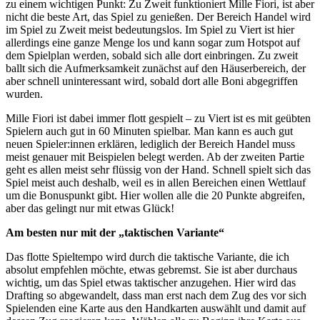
zu einem wichtigen Punkt: Zu Zweit funktioniert Mille Fiori, ist aber
nicht die beste Art, das Spiel zu genießen. Der Bereich Handel wird
im Spiel zu Zweit meist bedeutungslos. Im Spiel zu Viert ist hier
allerdings eine ganze Menge los und kann sogar zum Hotspot auf
dem Spielplan werden, sobald sich alle dort einbringen. Zu zweit
ballt sich die Aufmerksamkeit zunächst auf den Häuserbereich, der
aber schnell uninteressant wird, sobald dort alle Boni abgegriffen
wurden.
Mille Fiori ist dabei immer flott gespielt – zu Viert ist es mit geübten
Spielern auch gut in 60 Minuten spielbar. Man kann es auch gut
neuen Spieler:innen erklären, lediglich der Bereich Handel muss
meist genauer mit Beispielen belegt werden. Ab der zweiten Partie
geht es allen meist sehr flüssig von der Hand. Schnell spielt sich das
Spiel meist auch deshalb, weil es in allen Bereichen einen Wettlauf
um die Bonuspunkt gibt. Hier wollen alle die 20 Punkte abgreifen,
aber das gelingt nur mit etwas Glück!
Am besten nur mit der „taktischen Variante“
Das flotte Spieltempo wird durch die taktische Variante, die ich
absolut empfehlen möchte, etwas gebremst. Sie ist aber durchaus
wichtig, um das Spiel etwas taktischer anzugehen. Hier wird das
Drafting so abgewandelt, dass man erst nach dem Zug des vor sich
Spielenden eine Karte aus den Handkarten auswählt und damit auf