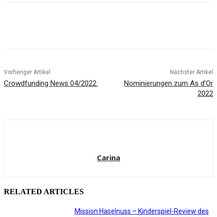
Facebook
X
Pinterest
WhatsApp
Vorheriger Artikel
Nächster Artikel
Crowdfunding News 04/2022:
Nominierungen zum As d’Or
2022
Carina
RELATED ARTICLES
Mission Haselnuss – Kinderspiel-Review des