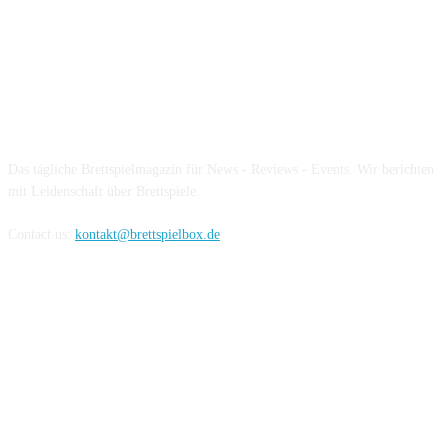
Über die Brettspielbox
Das tägliche Brettspielmagazin für News - Reviews - Events. Wir berichten
mit Leidenschaft über Brettspiele.
Contact us:
kontakt@brettspielbox.de
Hier könnt ihr uns folgen: