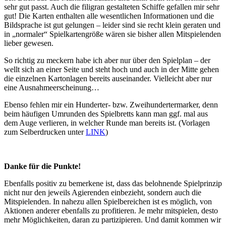
sehr gut passt. Auch die filigran gestalteten Schiffe gefallen mir sehr
gut! Die Karten enthalten alle wesentlichen Informationen und die
Bildsprache ist gut gelungen – leider sind sie recht klein geraten und
in „normaler“ Spielkartengröße wären sie bisher allen Mitspielenden
lieber gewesen.
So richtig zu meckern habe ich aber nur über den Spielplan – der
wellt sich an einer Seite und steht hoch und auch in der Mitte gehen
die einzelnen Kartonlagen bereits auseinander. Vielleicht aber nur
eine Ausnahmeerscheinung…
Ebenso fehlen mir ein Hunderter- bzw. Zweihundertermarker, denn
beim häufigen Umrunden des Spielbretts kann man ggf. mal aus
dem Auge verlieren, in welcher Runde man bereits ist. (Vorlagen
zum Selberdrucken unter
LINK
)
Danke für die Punkte!
Ebenfalls positiv zu bemerkene ist, dass das belohnende Spielprinzip
nicht nur den jeweils Agierenden einbezieht, sondern auch die
Mitspielenden. In nahezu allen Spielbereichen ist es möglich, von
Aktionen anderer ebenfalls zu profitieren. Je mehr mitspielen, desto
mehr Möglichkeiten, daran zu partizipieren. Und damit kommen wir