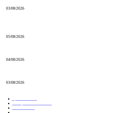
Brettspiel Neuheiten – Herbst 2026: 1 More Time Games
03/08/2026
BELIEBTE BEITRÄGE
Brettspiel Kolumne – Out of the Box: Ersteindruck von Brettspielen
05/08/2026
BRETTSPIELBOX Brettspiel News 32/2026:
04/08/2026
Brettspiel Neuheiten – Herbst 2026: 1 More Time Games
03/08/2026
BELIEBTE KATEGORIEN
Spielevent
1367
Brettspielbox News
1201
Rezension
891
Allgemein
854