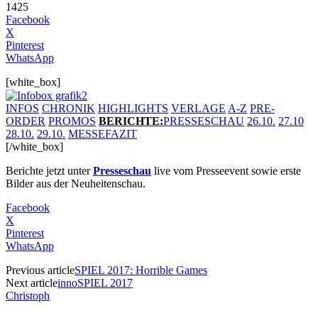
1425
Facebook
X
Pinterest
WhatsApp
[white_box]
INFOS
CHRONIK
HIGHLIGHTS
VERLAGE
A-Z
PRE-
ORDER
PROMOS
BERICHTE
:
PRESSESCHAU
26.10.
27.10
28.10.
29.10.
MESSEFAZIT
[/white_box]
Berichte jetzt unter
Presseschau
live vom Presseevent sowie erste
Bilder aus der Neuheitenschau.
Facebook
X
Pinterest
WhatsApp
Previous article
SPIEL 2017: Horrible Games
Next article
innoSPIEL 2017
Christoph