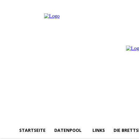
Donnerstag, August 6, 2026
Anmelden / Beitreten
STARTSEITE
DATENPOOL
LINKS
DIE BRETTS