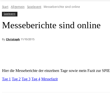
Start
Allgemein
Spielevent
Messeberichte sind online
Spielevent
Messeberichte sind online
By
Christoph
11/10/2015
Facebook
X
Pinterest
WhatsApp
Hier die Messeberichte der einzelnen Tage sowie mein Fazit zur SPI
Tag 1
Tag 2
Tag 3
Tag 4
Messefazit
Facebook
X
Pinterest
WhatsApp