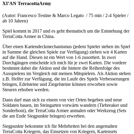
XI’AN TerracottaArmy
(Autor: Francesco Testine & Marco Legato
/ 75 min / 2-4 Spieler /
ab 10 Jahren)
Spiel kommt in 2017 und es geht thematisch um die Entstehung der
TerraCotta Armee in China.
Über einen Kartendeckmechanismus (jedem Spieler stehen im Spiel
in Summe die gleichen Spiele zur Verfügung) ziehen wir 4 Karten
auf die Hand. Diesen ist ein Wert von 1-6 zusortiert. In zwei
Durchgängen entscheide ich mich für je zwei Karten. Die vordere
bestimmt dabei die Aktion und die hintere die Reihenfolge des
Ausspielens im Vergleich mit meinen Mitspielern. Als Aktion stehen
z.B. Helfer zur Verfügung, die im Laufe des Spiels Verbesserungen
bringen, Edelsteine und Ziegelsteine können erworben sowie
Steuern erhoben werden.
Dann darf man sich zu einem von vier Orten begeben und neue
Soldaten bauen, im Steingarten vorwärts wandern (Tiebreaker und
Sonderboni), die TerraCotta Armee anmalen oder Werkzeug (Sets
die am Ende Siegpunkte bringen) erwerben.
Siegpunkte bekomme ich für Mehrheiten bei den angemalten
TerraCotta Kriegern, das Einsetzen von Kriegern, Kartensets