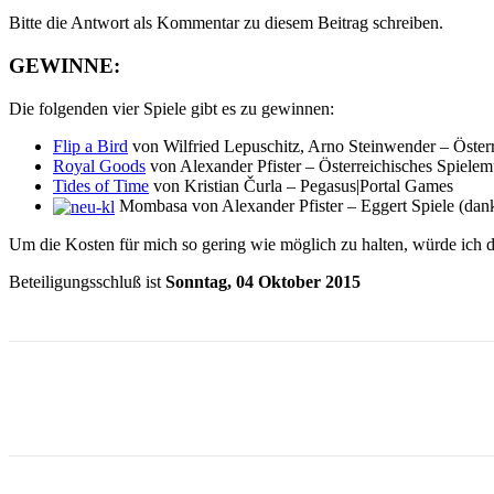
Bitte die Antwort als Kommentar zu diesem Beitrag schreiben.
GEWINNE:
Die folgenden vier Spiele gibt es zu gewinnen:
Flip a Bird
von Wilfried Lepuschitz, Arno Steinwender – Öster
Royal Goods
von Alexander Pfister – Österreichisches Spiele
Tides of Time
von Kristian Čurla – Pegasus|Portal Games
Mombasa von Alexander Pfister – Eggert Spiele (dank
Um die Kosten für mich so gering wie möglich zu halten, würde ich 
Beteiligungsschluß ist
Sonntag, 04 Oktober 2015
Facebook
X
Pinterest
WhatsApp