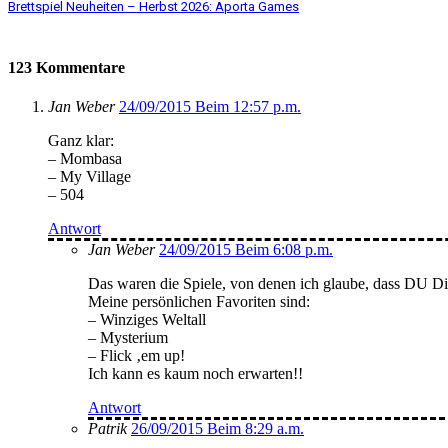
Brettspiel Neuheiten – Herbst 2026: Aporta Games
123 Kommentare
Jan Weber
24/09/2015 Beim 12:57 p.m.
Ganz klar:
– Mombasa
– My Village
– 504
Antwort
Jan Weber
24/09/2015 Beim 6:08 p.m.
Das waren die Spiele, von denen ich glaube, dass DU Di
Meine persönlichen Favoriten sind:
– Winziges Weltall
– Mysterium
– Flick ‚em up!
Ich kann es kaum noch erwarten!!
Antwort
Patrik
26/09/2015 Beim 8:29 a.m.