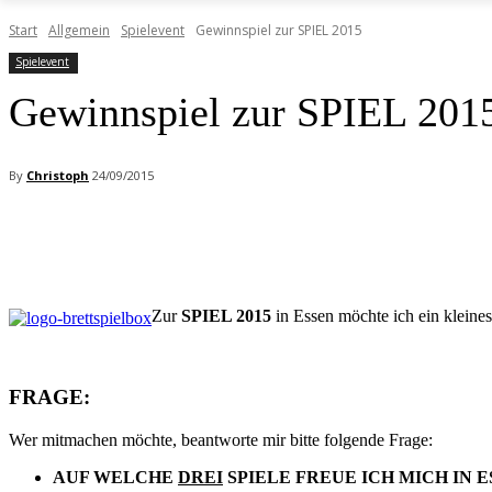
Start
Allgemein
Spielevent
Gewinnspiel zur SPIEL 2015
Spielevent
Gewinnspiel zur SPIEL 201
By
Christoph
24/09/2015
Facebook
X
Pinterest
WhatsApp
Zur
SPIEL 2015
in Essen möchte ich ein kleines
FRAGE:
Wer mitmachen möchte, beantworte mir bitte folgende Frage:
AUF WELCHE
DREI
SPIELE FREUE ICH MICH IN 