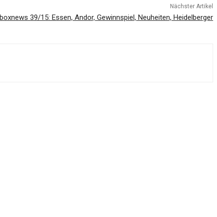
Nächster Artikel
lboxnews 39/15: Essen, Andor, Gewinnspiel, Neuheiten, Heidelberger