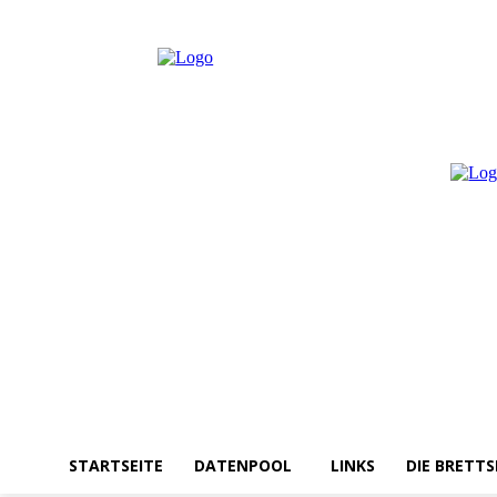
Samstag, August 8, 2026
Anmelden / Beitreten
STARTSEITE
DATENPOOL
LINKS
DIE BRETTS