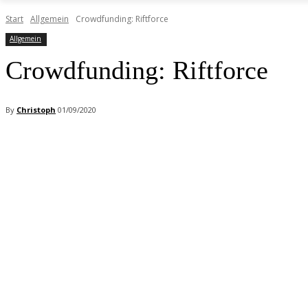
Start
Allgemein
Crowdfunding: Riftforce
Allgemein
Crowdfunding: Riftforce
By
Christoph
01/09/2020
Facebook
X
Pinterest
WhatsApp