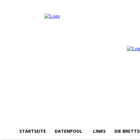
Samstag, August 8, 2026
Anmelden / Beitreten
STARTSEITE
DATENPOOL
LINKS
DIE BRETTS