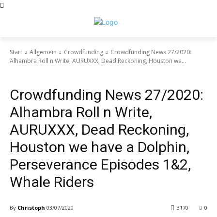
Start
Allgemein
Crowdfunding
Crowdfunding News 27/2020:
Alhambra Roll n Write, AURUXXX, Dead Reckoning, Houston we...
Crowdfunding
Crowdfunding News 27/2020:
Alhambra Roll n Write,
AURUXXX, Dead Reckoning,
Houston we have a Dolphin,
Perseverance Episodes 1&2,
Whale Riders
By
Christoph
03/07/2020
3170
0