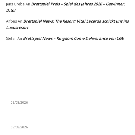
Brettspiel Preis – Spiel des Jahres 2026 – Gewinner:
Jens Grebe
An
Dito!
Brettspiel News: The Resort: Vital Lacerda schickt uns ins
Alfons
An
Luxusresort
Brettspiel News – Kingdom Come Deliverance von CGE
Stefan
An
AUS DER REDAKTION
Brettspiel Neuheiten – Herbst 2026: Captain Games
08/08/2026
Video – Brettspiel News vom 07. August 2026
07/08/2026