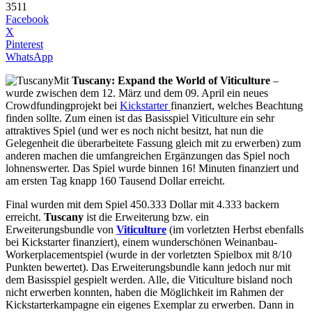
3511
Facebook
X
Pinterest
WhatsApp
Mit
Tuscany: Expand the World of Viticulture
–
wurde zwischen dem 12. März und dem 09. April ein neues
Crowdfundingprojekt bei
Kickstarter
finanziert, welches Beachtung
finden sollte. Zum einen ist das Basisspiel Viticulture ein sehr
attraktives Spiel (und wer es noch nicht besitzt, hat nun die
Gelegenheit die überarbeitete Fassung gleich mit zu erwerben) zum
anderen machen die umfangreichen Ergänzungen das Spiel noch
lohnenswerter. Das Spiel wurde binnen 16! Minuten finanziert und
am ersten Tag knapp 160 Tausend Dollar erreicht.
Final wurden mit dem Spiel 450.333 Dollar mit 4.333 backern
erreicht.
Tuscany
ist die Erweiterung bzw. ein
Erweiterungsbundle von
Viticulture
(im vorletzten Herbst ebenfalls
bei Kickstarter finanziert), einem wunderschönen Weinanbau-
Workerplacementspiel (wurde in der vorletzten Spielbox mit 8/10
Punkten bewertet). Das Erweiterungsbundle kann jedoch nur mit
dem Basisspiel gespielt werden. Alle, die Viticulture bisland noch
nicht erwerben konnten, haben die Möglichkeit im Rahmen der
Kickstarterkampagne ein eigenes Exemplar zu erwerben. Dann in