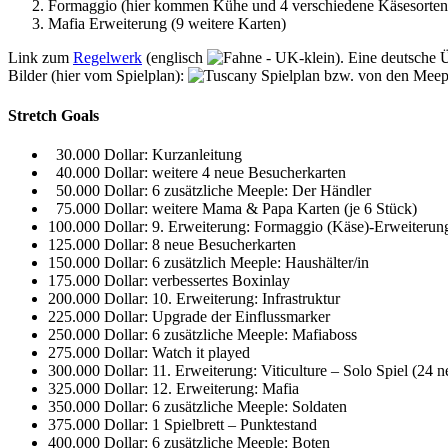
Formaggio (hier kommen Kühe und 4 verschiedene Käsesorten 
Mafia Erweiterung (9 weitere Karten)
Link zum
Regelwerk
(englisch
). Eine deutsche 
Bilder (hier vom Spielplan):
bzw. von den Meep
Stretch Goals
30.000 Dollar: Kurzanleitung
40.000 Dollar: weitere 4 neue Besucherkarten
50.000 Dollar: 6 zusätzliche Meeple: Der Händler
75.000 Dollar: weitere Mama & Papa Karten (je 6 Stück)
100.000 Dollar: 9. Erweiterung: Formaggio (Käse)-Erweiterung
125.000 Dollar: 8 neue Besucherkarten
150.000 Dollar: 6 zusätzlich Meeple: Haushälter/in
175.000 Dollar: verbessertes Boxinlay
200.000 Dollar: 10. Erweiterung: Infrastruktur
225.000 Dollar: Upgrade der Einflussmarker
250.000 Dollar: 6 zusätzliche Meeple: Mafiaboss
275.000 Dollar: Watch it played
300.000 Dollar: 11. Erweiterung: Viticulture – Solo Spiel (24 
325.000 Dollar: 12. Erweiterung: Mafia
350.000 Dollar: 6 zusätzliche Meeple: Soldaten
375.000 Dollar: 1 Spielbrett – Punktestand
400.000 Dollar: 6 zusätzliche Meeple: Boten