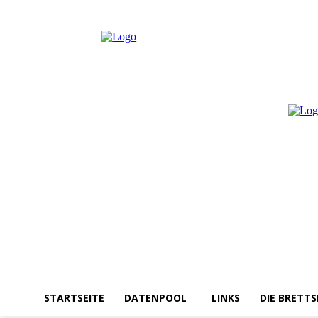
Samstag, August 8, 2026
Anmelden / Beitreten
STARTSEITE
DATENPOOL
LINKS
DIE BRETTS