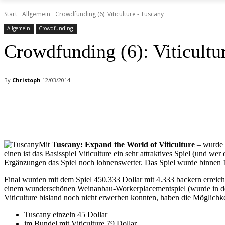
Start
Allgemein
Crowdfunding (6): Viticulture - Tuscany
Allgemein
Crowdfunding
Crowdfunding (6): Viticultu
By
Christoph
12/03/2014
Facebook
X
Pinterest
WhatsApp
Mit
Tuscany: Expand the World of Viticulture
– wurde 
einen ist das Basisspiel Viticulture ein sehr attraktives Spiel (und 
Ergänzungen das Spiel noch lohnenswerter. Das Spiel wurde binnen 1
Final wurden mit dem Spiel 450.333 Dollar mit 4.333 backern erreich
einem wunderschönen Weinanbau-Workerplacementspiel (wurde in der v
Viticulture bisland noch nicht erwerben konnten, haben die Möglich
Tuscany einzeln 45 Dollar
im Bundel mit Viticulture 79 Dollar