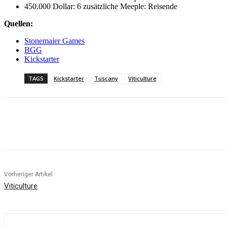
450.000 Dollar: 6 zusätzliche Meeple: Reisende
Quellen:
Stonemaier Games
BGG
Kickstarter
TAGS
Kickstarter
Tuscany
Viticulture
Facebook
X
Pinterest
WhatsApp
Vorheriger Artikel
Viticulture