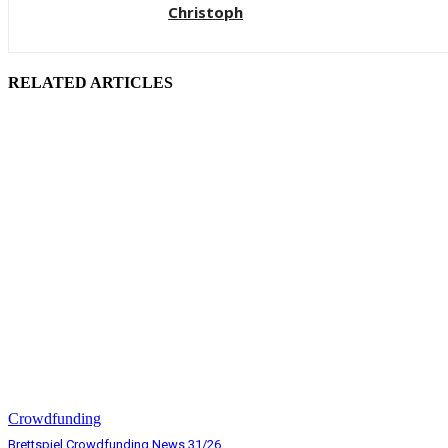
Christoph
RELATED ARTICLES
Crowdfunding
Brettspiel Crowdfunding News 31/26