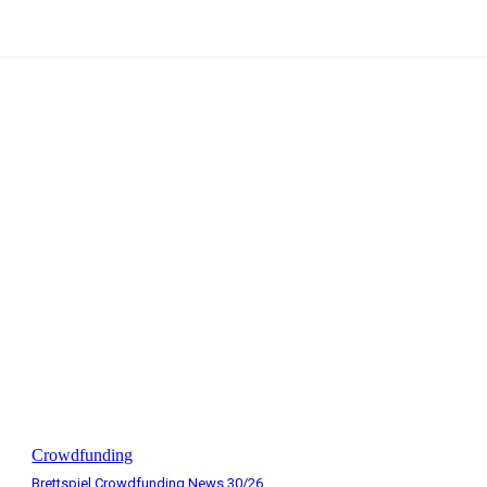
Crowdfunding
Brettspiel Crowdfunding News 30/26