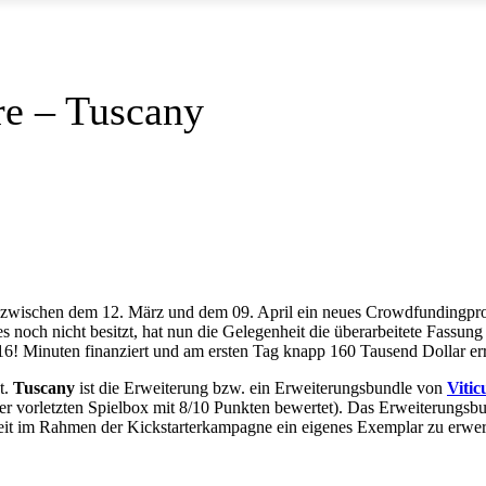
re – Tuscany
zwischen dem 12. März und dem 09. April ein neues Crowdfundingpro
wer es noch nicht besitzt, hat nun die Gelegenheit die überarbeitete Fas
6! Minuten finanziert und am ersten Tag knapp 160 Tausend Dollar err
t.
Tuscany
ist die Erweiterung bzw. ein Erweiterungsbundle von
Vitic
orletzten Spielbox mit 8/10 Punkten bewertet). Das Erweiterungsbund
keit im Rahmen der Kickstarterkampagne ein eigenes Exemplar zu erwer