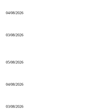
BRETTSPIELBOX Brettspiel News 32/2026:
04/08/2026
Brettspiel Neuheiten – Herbst 2026: 1 More Time Games
03/08/2026
BELIEBTE BEITRÄGE
Brettspiel Kolumne – Out of the Box: Ersteindruck von Brettspielen
05/08/2026
BRETTSPIELBOX Brettspiel News 32/2026:
04/08/2026
Brettspiel Neuheiten – Herbst 2026: 1 More Time Games
03/08/2026