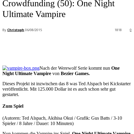
Crowdfunding (50): One Night
Ultimate Vampire
By
Christoph
06/08/2015
1818
0
Facebook
X
Pinterest
WhatsApp
Nach der Werewolf Serie kommt nun
One
Night Ultimate Vampire
von
Bezier Games.
Dieses Projekt ist inzwischen das 8 was Ted Alspach bei Kickstarter
veröffentlicht. Mit 125.000 Dollar ist es auch schon sehr gut
gestartet.
Zum Spiel
(Autoren: Ted Alspach, Akihisa Okui / Grafik: Gus Batts / 3-10
Spieler / 8 Jahre / Dauer: 10 Minuten)
Nun kommen die Vampire ins Spiel.
One Night Ultimate Vampire