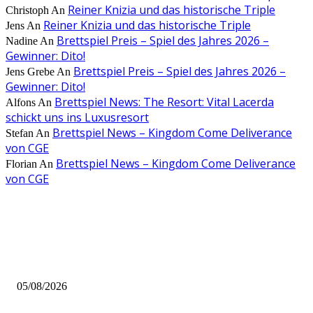
Reiner Knizia und das historische Triple
Christoph
An
Reiner Knizia und das historische Triple
Jens
An
Brettspiel Preis – Spiel des Jahres 2026 –
Nadine
An
Gewinner: Dito!
Brettspiel Preis – Spiel des Jahres 2026 –
Jens Grebe
An
Gewinner: Dito!
Brettspiel News: The Resort: Vital Lacerda
Alfons
An
schickt uns ins Luxusresort
Brettspiel News – Kingdom Come Deliverance
Stefan
An
von CGE
Brettspiel News – Kingdom Come Deliverance
Florian
An
von CGE
AUS DER REDAKTION
Brettspiel Kolumne – Out of the Box: Ersteindruck von Brettspielen
05/08/2026