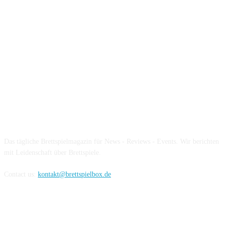
Über die Brettspielbox
Das tägliche Brettspielmagazin für News - Reviews - Events. Wir berichten
mit Leidenschaft über Brettspiele.
Contact us:
kontakt@brettspielbox.de
Hier könnt ihr uns folgen: