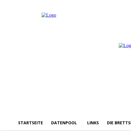
Sonntag, August 9, 2026
Anmelden / Beitreten
STARTSEITE
DATENPOOL
LINKS
DIE BRETTS