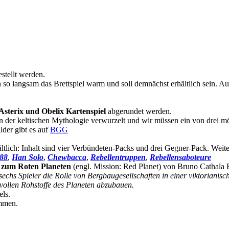
stellt werden.
 so langsam das Brettspiel warm und soll demnächst erhältlich sein. Au
Asterix und Obelix Kartenspiel
abgerundet werden.
f in der keltischen Mythologie verwurzelt und wir müssen ein von drei 
der gibt es auf
BGG
ältlich: Inhalt sind vier Verbündeten-Packs und drei Gegner-Pack. Wei
88
,
Han Solo
,
Chewbacca
,
Rebellentruppen
,
Rebellensaboteure
 zum Roten Planeten
(engl. Mission: Red Planet) von Bruno Cathala 
echs Spieler die Rolle von Bergbaugesellschaften in einer viktoriani
vollen Rohstoffe des Planeten abzubauen.
els.
ommen.