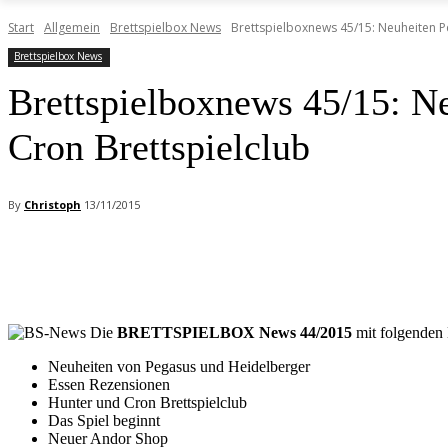
Start
Allgemein
Brettspielbox News
Brettspielboxnews 45/15: Neuheiten Pe
Brettspielbox News
Brettspielboxnews 45/15: Ne
Cron Brettspielclub
By
Christoph
13/11/2015
Facebook
X
Pinterest
WhatsApp
Die
BRETTSPIELBOX News 44/2015
mit folgenden 
Neuheiten von Pegasus und Heidelberger
Essen Rezensionen
Hunter und Cron Brettspielclub
Das Spiel beginnt
Neuer Andor Shop