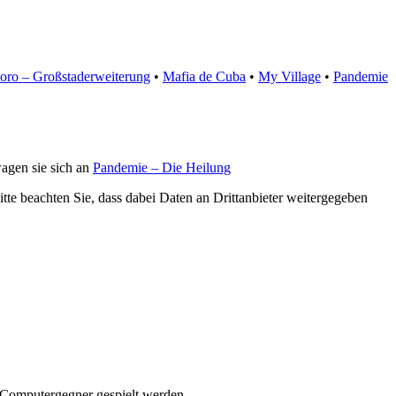
oro – Großstaderweiterung
•
Mafia de Cuba
•
My Village
•
Pandemie
agen sie sich an
Pandemie – Die Heilung
Bitte beachten Sie, dass dabei Daten an Drittanbieter weitergegeben
t Computergegner gespielt werden.