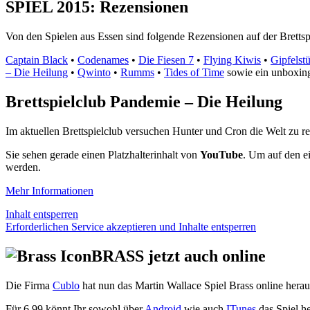
SPIEL 2015: Rezensionen
Von den Spielen aus Essen sind folgende Rezensionen auf der Brettsp
Captain Black
•
Codenames
•
Die Fiesen 7
•
Flying Kiwis
•
Gipfelst
– Die Heilung
•
Qwinto
•
Rumms
•
Tides of Time
sowie ein unboxin
Brettspielclub Pandemie – Die Heilung
Im aktuellen Brettspielclub versuchen Hunter und Cron die Welt zu 
Sie sehen gerade einen Platzhalterinhalt von
YouTube
. Um auf den ei
werden.
Mehr Informationen
Inhalt entsperren
Erforderlichen Service akzeptieren und Inhalte entsperren
BRASS jetzt auch online
Die Firma
Cublo
hat nun das Martin Wallace Spiel Brass online herau
Für 6,99 könnt Ihr sowohl über
Android
wie auch
ITunes
das Spiel h