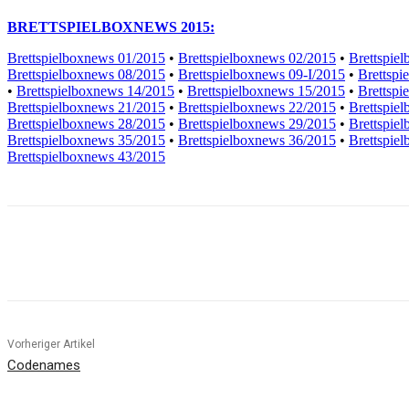
BRETTSPIELBOXNEWS 2015:
Brettspielboxnews 01/2015
•
Brettspielboxnews 02/2015
•
Brettspie
Brettspielboxnews 08/2015
•
Brettspielboxnews 09-I/2015
•
Brettspi
•
Brettspielboxnews 14/2015
•
Brettspielboxnews 15/2015
•
Brettspi
Brettspielboxnews 21/2015
•
Brettspielboxnews 22/2015
•
Brettspie
Brettspielboxnews 28/2015
•
Brettspielboxnews 29/2015
•
Brettspie
Brettspielboxnews 35/2015
•
Brettspielboxnews 36/2015
•
Brettspie
Brettspielboxnews 43/2015
Facebook
X
Pinterest
WhatsApp
Vorheriger Artikel
Codenames