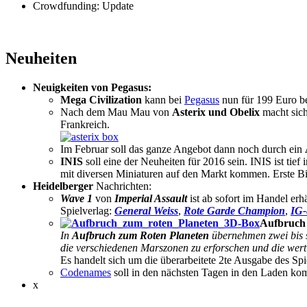
Crowdfunding: Update
Neuheiten
Neuigkeiten von Pegasus:
Mega Civilization
kann bei
Pegasus
nun für 199 Euro be
Nach dem Mau Mau von
Asterix und Obelix
macht sich
Frankreich.
Im Februar soll das ganze Angebot dann noch durch ein
INIS
soll eine der Neuheiten für 2016 sein. INIS ist tie
mit diversen Miniaturen auf den Markt kommen. Erste Bil
Heidelberger
Nachrichten:
Wave 1
von
Imperial Assault
ist ab sofort im Handel erh
Spielverlag:
General Weiss
,
Rote Garde Champion
,
IG-
Aufbruch
In
Aufbruch zum Roten Planeten
übernehmen zwei bis s
die verschiedenen Marszonen zu erforschen und die wert
Es handelt sich um die überarbeitete 2te Ausgabe des Spi
Codenames
soll in den nächsten Tagen in den Laden k
x