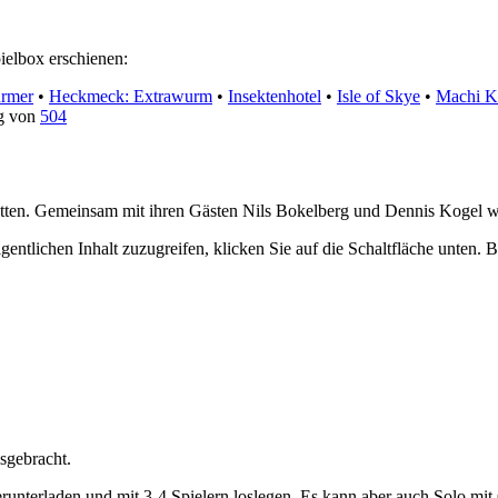
ielbox erschienen:
ürmer
•
Heckmeck: Extrawurm
•
Insektenhotel
•
Isle of Skye
•
Machi K
g von
504
retten. Gemeinsam mit ihren Gästen Nils Bokelberg und Dennis Kogel w
gentlichen Inhalt zuzugreifen, klicken Sie auf die Schaltfläche unten. 
sgebracht.
erunterladen und mit 3-4 Spielern loslegen. Es kann aber auch Solo mi