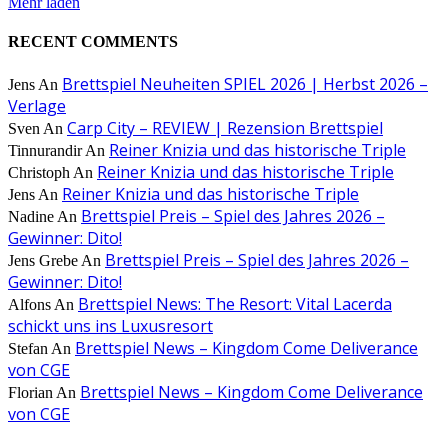
Mehr laden
RECENT COMMENTS
Brettspiel Neuheiten SPIEL 2026 | Herbst 2026 –
Jens
An
Verlage
Carp City – REVIEW | Rezension Brettspiel
Sven
An
Reiner Knizia und das historische Triple
Tinnurandir
An
Reiner Knizia und das historische Triple
Christoph
An
Reiner Knizia und das historische Triple
Jens
An
Brettspiel Preis – Spiel des Jahres 2026 –
Nadine
An
Gewinner: Dito!
Brettspiel Preis – Spiel des Jahres 2026 –
Jens Grebe
An
Gewinner: Dito!
Brettspiel News: The Resort: Vital Lacerda
Alfons
An
schickt uns ins Luxusresort
Brettspiel News – Kingdom Come Deliverance
Stefan
An
von CGE
Brettspiel News – Kingdom Come Deliverance
Florian
An
von CGE