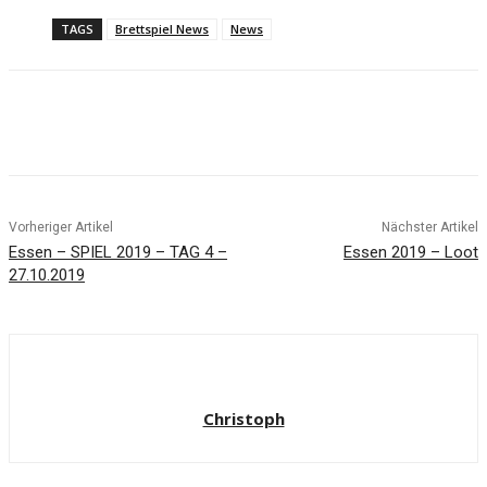
TAGS
Brettspiel News
News
Facebook
X
Pinterest
WhatsApp
Vorheriger Artikel
Nächster Artikel
Essen – SPIEL 2019 – TAG 4 –
Essen 2019 – Loot
27.10.2019
Christoph