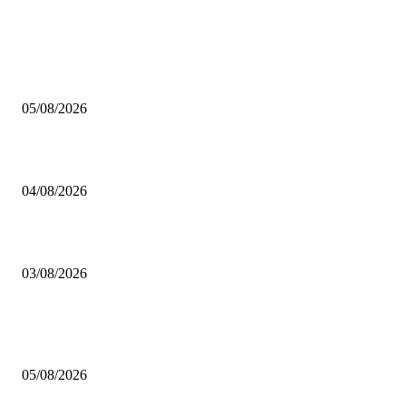
AUS DER REDAKTION
Brettspiel Kolumne – Out of the Box: Ersteindruck von Brettspielen
05/08/2026
BRETTSPIELBOX Brettspiel News 32/2026:
04/08/2026
Brettspiel Neuheiten – Herbst 2026: 1 More Time Games
03/08/2026
BELIEBTE BEITRÄGE
Brettspiel Kolumne – Out of the Box: Ersteindruck von Brettspielen
05/08/2026