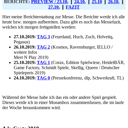
BERICHTE:
PREVIEW / 23.10.
❙
24.10.
❙
25.10
❙
26.10.
❙
27.10.
❙
FAZIT
Hier meine Berichterstattung zur Messe. Die Berichte werde ich alle
heute bzw. morgen aufbereiten. Dazu gibt es noch das Messefazit,
welches ich morgen fertigstellen werden:
27.10.2019:
TAG 3
(Feuerland, Huch, Zoch, Helvetiq,
Pegasus)
26.10.2019:
TAG 2
(Kosmos, Ravensburger, IELLO /
weitere Infos
Meet N Play 2019)
25.10.2019:
TAG 1
(Corax, Edition Spielwiese, HeidelBÄR,
Game Factory, Schmidt Spiele, Skellig, Queen / Deutscher
Spielepreis 2019)
24.10.2019:
TAG 0
(Pressekonferenz, dlp, Schwerkraft, TL)
Während der Messe habe ich das ein oder andere Spiel gespielt.
Dieses werde ich in einer Monatsbox zusammenfassen, die im laufe
der Woche herauskommen wird.