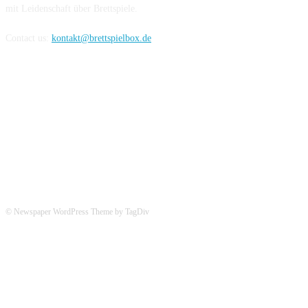
mit Leidenschaft über Brettspiele.
Contact us:
kontakt@brettspielbox.de
Hier könnt ihr uns folgen:
© Newspaper WordPress Theme by TagDiv