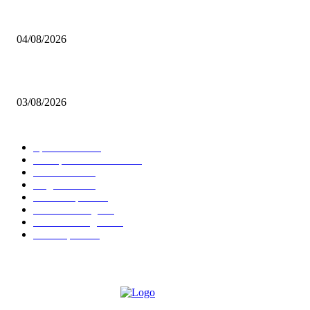
BRETTSPIELBOX Brettspiel News 32/2026:
04/08/2026
Brettspiel Neuheiten – Herbst 2026: 1 More Time Games
03/08/2026
BELIEBTE KATEGORIEN
Spielevent
1367
Brettspielbox News
1201
Rezension
891
Allgemein
854
Familienspiel
585
Crowdfunding
530
Auszeichnungen
314
Kartenspiel
288