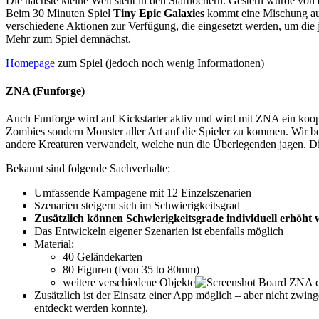
Die nächste kleine Welt steht in den Startlöchern. Gestern wurde 
Beim 30 Minuten Spiel
Tiny Epic Galaxies
kommt eine Mischung aus
verschiedene Aktionen zur Verfügung, die eingesetzt werden, um die je
Mehr zum Spiel demnächst.
Homepage
zum Spiel (jedoch noch wenig Informationen)
ZNA (Funforge)
Auch Funforge wird auf Kickstarter aktiv und wird mit ZNA ein koope
Zombies sondern Monster aller Art auf die Spieler zu kommen. Wir bef
andere Kreaturen verwandelt, welche nun die Überlegenden jagen. Die
Bekannt sind folgende Sachverhalte:
Umfassende Kampagene mit 12 Einzelszenarien
Szenarien steigern sich im Schwierigkeitsgrad
Zusätzlich können Schwierigkeitsgrade individuell erhöht
Das Entwickeln eigener Szenarien ist ebenfalls möglich
Material:
40 Geländekarten
80 Figuren (fvon 35 to 80mm)
weitere verschiedene Objekte
Zusätzlich ist der Einsatz einer App möglich – aber nicht zwi
entdeckt werden konnte).