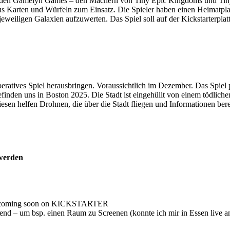
von den Gamelyn Games – den Machern von Tiny Epic Kingdoms und Tiny
 Karten und Würfeln zum Einsatz. Die Spieler haben einen Heimatpla
weiligen Galaxien aufzuwerten. Das Spiel soll auf der Kickstarterplatt
ratives Spiel herausbringen. Voraussichtlich im Dezember. Das Spiel 
inden uns in Boston 2025. Die Stadt ist eingehüllt von einem tödliche
sen helfen Drohnen, die über die Stadt fliegen und Informationen bere
 werden
ngend – um bsp. einen Raum zu Screenen (konnte ich mir in Essen live 