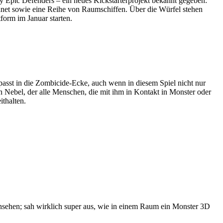
 Epic Defenders – ein neues Kickstarterprojekt bekannt gegeben:
net sowie eine Reihe von Raumschiffen. Über die Würfel stehen
form im Januar starten.
passt in die Zombicide-Ecke, auch wenn in diesem Spiel nicht nur
n Nebel, der alle Menschen, die mit ihm in Kontakt in Monster oder
ithalten.
ansehen; sah wirklich super aus, wie in einem Raum ein Monster 3D