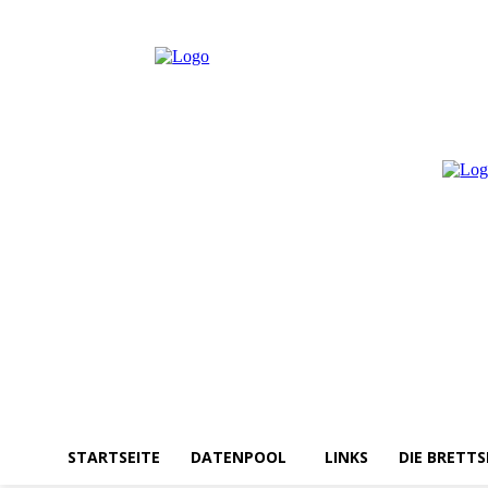
Samstag, August 8, 2026
Anmelden / Beitreten
STARTSEITE
DATENPOOL
LINKS
DIE BRETTS