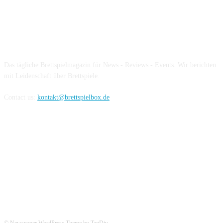
Über die Brettspielbox
Das tägliche Brettspielmagazin für News - Reviews - Events. Wir berichten
mit Leidenschaft über Brettspiele.
Contact us:
kontakt@brettspielbox.de
Hier könnt ihr uns folgen: