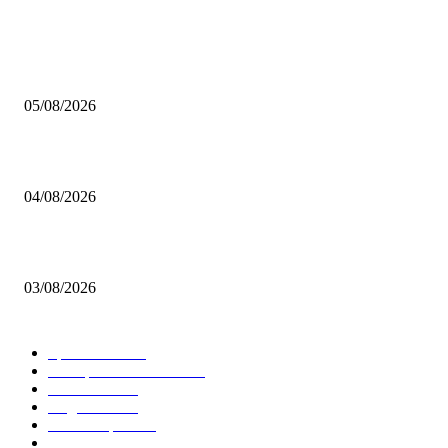
BELIEBTE BEITRÄGE
Brettspiel Kolumne – Out of the Box: Ersteindruck von Brettspielen
05/08/2026
BRETTSPIELBOX Brettspiel News 32/2026:
04/08/2026
Brettspiel Neuheiten – Herbst 2026: 1 More Time Games
03/08/2026
BELIEBTE KATEGORIEN
Spielevent
1367
Brettspielbox News
1201
Rezension
891
Allgemein
854
Familienspiel
585
Crowdfunding
530