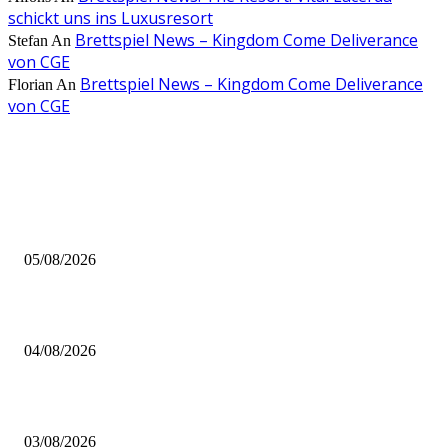
schickt uns ins Luxusresort
Brettspiel News – Kingdom Come Deliverance
Stefan
An
von CGE
Brettspiel News – Kingdom Come Deliverance
Florian
An
von CGE
AUS DER REDAKTION
Brettspiel Kolumne – Out of the Box: Ersteindruck von Brettspielen
05/08/2026
BRETTSPIELBOX Brettspiel News 32/2026:
04/08/2026
Brettspiel Neuheiten – Herbst 2026: 1 More Time Games
03/08/2026