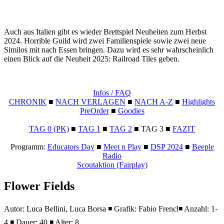
Auch aus Italien gibt es wieder Brettspiel Neuheiten zum Herbst
2024. Horrible Guild wird zwei Familienspiele sowie zwei neue
Similos mit nach Essen bringen. Dazu wird es sehr wahrscheinlich
einen Blick auf die Neuheit 2025: Railroad Tiles geben.
Infos / FAQ
CHRONIK
■
NACH VERLAGEN
■
NACH A-Z
■
Highlights
PreOrder
■
Goodies
TAG 0 (PK)
■
TAG 1
■
TAG 2
■ TAG 3 ■
FAZIT
Programm:
Educators Day
■
Meet n Play
■
DSP 2024
■
Beeple
Radio
Scoutaktion (Fairplay)
Flower Fields
Autor: Luca Bellini, Luca Borsa ◾ Grafik: Fabio Frencl◾ Anzahl: 1-
4 ◾ Dauer: 40 ◾ Alter: 8