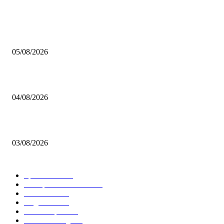
BELIEBTE BEITRÄGE
Brettspiel Kolumne – Out of the Box: Ersteindruck von Brettspielen
05/08/2026
BRETTSPIELBOX Brettspiel News 32/2026:
04/08/2026
Brettspiel Neuheiten – Herbst 2026: 1 More Time Games
03/08/2026
BELIEBTE KATEGORIEN
Spielevent
1367
Brettspielbox News
1201
Rezension
891
Allgemein
854
Familienspiel
585
Crowdfunding
530