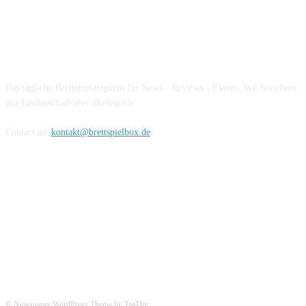
Über die Brettspielbox
Das tägliche Brettspielmagazin für News - Reviews - Events. Wir berichten
mit Leidenschaft über Brettspiele.
Contact us:
kontakt@brettspielbox.de
Hier könnt ihr uns folgen:
© Newspaper WordPress Theme by TagDiv