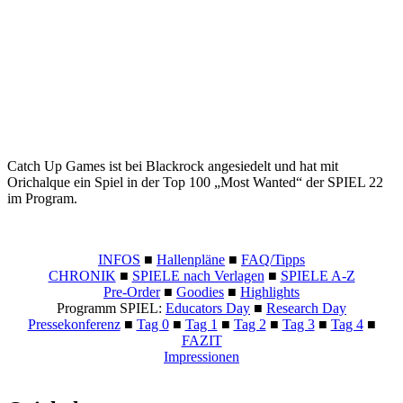
Catch Up Games ist bei Blackrock angesiedelt und hat mit
Orichalque ein Spiel in der Top 100 „Most Wanted“ der SPIEL 22
im Program.
INFOS
■
Hallenpläne
■
FAQ/Tipps
CHRONIK
■
SPIELE nach Verlagen
■
SPIELE A-Z
Pre-Order
■
Goodies
■
Highlights
Programm SPIEL:
Educators Day
■
Research Day
Pressekonferenz
■
Tag 0
■
Tag 1
■
Tag 2
■
Tag 3
■
Tag 4
■
FAZIT
Impressionen