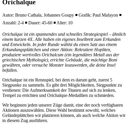
Orichalque
Autor: Bruno Cathala, Johannes Goupy ◾ Grafik: Paul Mafayon ◾
Anzahl: 2-4 ◾ Dauer: 45-60 ◾ Alter: 10
Orichalque ist ein spannendes und schnelles Strategiespiel – ähnlich
einem kurzen 4X. Alle haben ein eigenes Inselbrett zum Erkunden
und Entwickeln. In jeder Runde wählst du einen Satz aus einem
Erkundungsplättchen und einer Aktion: Rekrutiere Hopliten,
produziere wertvolles Orichalcum (ein legendäres Metall aus der
griechischen Mythologie), errichte Gebäude, die mächtige Boni
gewähren, oder versuche Monster loszuwerden, die deine Insel
befallen.
Orichalque ist ein Rennspiel, bei dem es darum geht, zuerst 5
Siegpunke zu sammeln. Es gibt drei Möglichkeiten, Siegpunkte zu
verdienen: Die Aufmerksamkeit der Titanen auf sich zu lenken,
Tempel zu errichten und Orichalque-Medaillien zu schmieden.
Wir beginnen jeden unserer Züge damit, eine der noch verfügbaren
Aktionen auszuwählen. Diese Wahl bestimmt sowohl, welches
Geländeplättchen wir platzieren können, als auch welche Aktion wir
in diesem Zug ausführen.