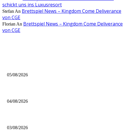
schickt uns ins Luxusresort
Brettspiel News – Kingdom Come Deliverance
Stefan
An
von CGE
Brettspiel News – Kingdom Come Deliverance
Florian
An
von CGE
AUS DER REDAKTION
Brettspiel Kolumne – Out of the Box: Ersteindruck von Brettspielen
05/08/2026
BRETTSPIELBOX Brettspiel News 32/2026:
04/08/2026
Brettspiel Neuheiten – Herbst 2026: 1 More Time Games
03/08/2026