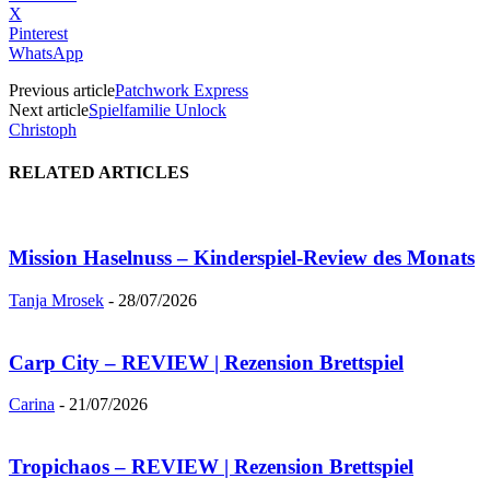
X
Pinterest
WhatsApp
Previous article
Patchwork Express
Next article
Spielfamilie Unlock
Christoph
RELATED ARTICLES
Mission Haselnuss – Kinderspiel-Review des Monats
Tanja Mrosek
-
28/07/2026
Carp City – REVIEW | Rezension Brettspiel
Carina
-
21/07/2026
Tropichaos – REVIEW | Rezension Brettspiel