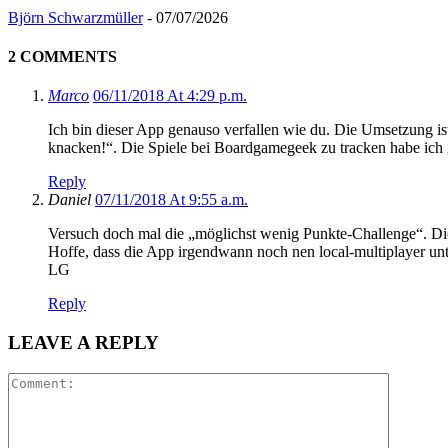
Björn Schwarzmüller
-
07/07/2026
2 COMMENTS
Marco
06/11/2018 At 4:29 p.m.
Ich bin dieser App genauso verfallen wie du. Die Umsetzung i
knacken!“. Die Spiele bei Boardgamegeek zu tracken habe ich
Reply
Daniel
07/11/2018 At 9:55 a.m.
Versuch doch mal die „möglichst wenig Punkte-Challenge“. Die
Hoffe, dass die App irgendwann noch nen local-multiplayer unte
LG
Reply
LEAVE A REPLY