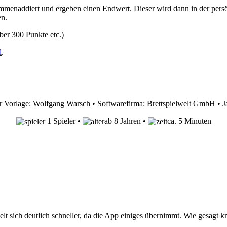
enaddiert und ergeben einen Endwert. Dieser wird dann in der persö
en.
ber 300 Punkte etc.)
l
.
r Vorlage: Wolfgang Warsch • Softwarefirma: Brettspielwelt GmbH • J
1 Spieler •
ab 8 Jahren •
ca. 5 Minuten
ielt sich deutlich schneller, da die App einiges übernimmt. Wie gesagt k