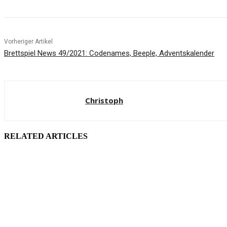
Vorheriger Artikel
Brettspiel News 49/2021: Codenames, Beeple, Adventskalender
Christoph
RELATED ARTICLES