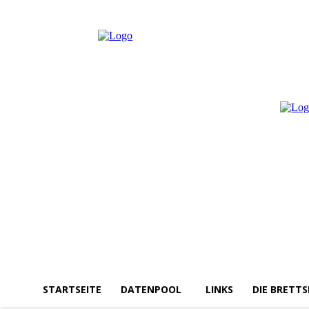
Freitag, August 7, 2026
Anmelden / Beitreten
STARTSEITE
DATENPOOL
LINKS
DIE BRETTS