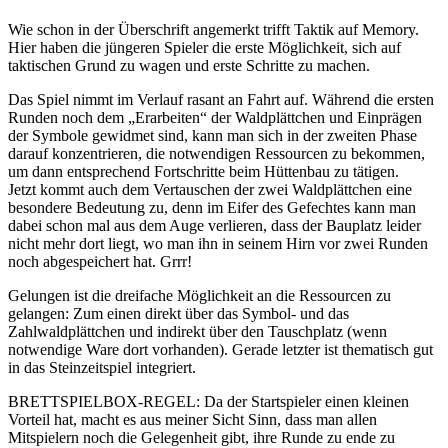
Wie schon in der Überschrift angemerkt trifft Taktik auf Memory.
Hier haben die jüngeren Spieler die erste Möglichkeit, sich auf
taktischen Grund zu wagen und erste Schritte zu machen.
Das Spiel nimmt im Verlauf rasant an Fahrt auf. Während die ersten
Runden noch dem „Erarbeiten“ der Waldplättchen und Einprägen
der Symbole gewidmet sind, kann man sich in der zweiten Phase
darauf konzentrieren, die notwendigen Ressourcen zu bekommen,
um dann entsprechend Fortschritte beim Hüttenbau zu tätigen.
Jetzt kommt auch dem Vertauschen der zwei Waldplättchen eine
besondere Bedeutung zu, denn im Eifer des Gefechtes kann man
dabei schon mal aus dem Auge verlieren, dass der Bauplatz leider
nicht mehr dort liegt, wo man ihn in seinem Hirn vor zwei Runden
noch abgespeichert hat. Grrr!
Gelungen ist die dreifache Möglichkeit an die Ressourcen zu
gelangen: Zum einen direkt über das Symbol- und das
Zahlwaldplättchen und indirekt über den Tauschplatz (wenn
notwendige Ware dort vorhanden). Gerade letzter ist thematisch gut
in das Steinzeitspiel integriert.
BRETTSPIELBOX-REGEL: Da der Startspieler einen kleinen
Vorteil hat, macht es aus meiner Sicht Sinn, dass man allen
Mitspielern noch die Gelegenheit gibt, ihre Runde zu ende zu