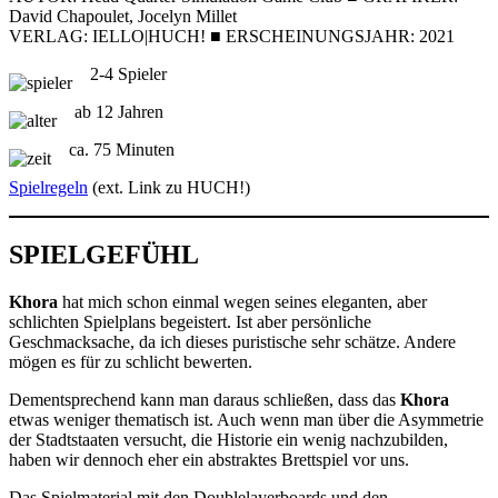
David Chapoulet, Jocelyn Millet
VERLAG: IELLO|HUCH! ■ ERSCHEINUNGSJAHR: 2021
2-4 Spieler
ab 12 Jahren
ca. 75 Minuten
Spielregeln
(ext. Link zu HUCH!)
SPIELGEFÜHL
Khora
hat mich schon einmal wegen seines eleganten, aber
schlichten Spielplans begeistert. Ist aber persönliche
Geschmacksache, da ich dieses puristische sehr schätze. Andere
mögen es für zu schlicht bewerten.
Dementsprechend kann man daraus schließen, dass das
Khora
etwas weniger thematisch ist. Auch wenn man über die Asymmetrie
der Stadtstaaten versucht, die Historie ein wenig nachzubilden,
haben wir dennoch eher ein abstraktes Brettspiel vor uns.
Das Spielmaterial mit den Doublelayerboards und den