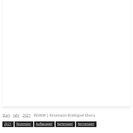
Start
Jahr
2021
REVIEW | Rezension Brettspiel Khora
2021
Rezension
Aufbauspiel
Kartenspiel
Kennerspiel