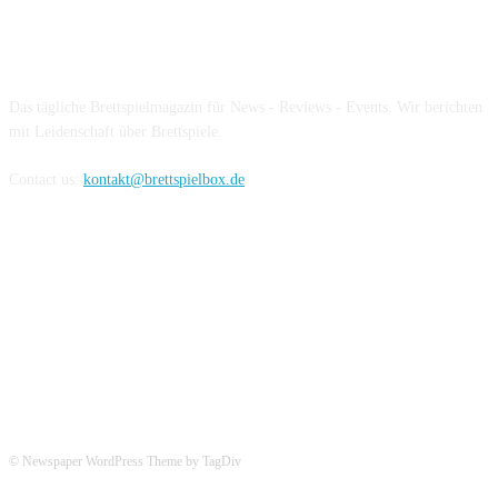
Über die Brettspielbox
Das tägliche Brettspielmagazin für News - Reviews - Events. Wir berichten
mit Leidenschaft über Brettspiele.
Contact us:
kontakt@brettspielbox.de
Hier könnt ihr uns folgen:
© Newspaper WordPress Theme by TagDiv