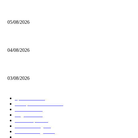
Brettspiel Kolumne – Out of the Box: Ersteindruck von Brettspielen
05/08/2026
BRETTSPIELBOX Brettspiel News 32/2026:
04/08/2026
Brettspiel Neuheiten – Herbst 2026: 1 More Time Games
03/08/2026
BELIEBTE KATEGORIEN
Spielevent
1367
Brettspielbox News
1201
Rezension
891
Allgemein
854
Familienspiel
585
Crowdfunding
530
Auszeichnungen
314
Kartenspiel
288