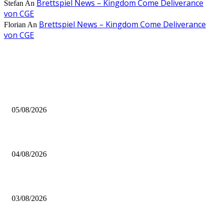
Brettspiel News – Kingdom Come Deliverance
Stefan
An
von CGE
Brettspiel News – Kingdom Come Deliverance
Florian
An
von CGE
AUS DER REDAKTION
Brettspiel Kolumne – Out of the Box: Ersteindruck von Brettspielen
05/08/2026
BRETTSPIELBOX Brettspiel News 32/2026:
04/08/2026
Brettspiel Neuheiten – Herbst 2026: 1 More Time Games
03/08/2026
BELIEBTE BEITRÄGE