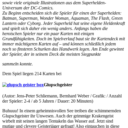
sowie viele originale Illustrationen aus dem Superhelden-
Universum der DC-Comics.
Zu Beginn entscheiden sich die Spieler für einen der Superhelden:
Batman, Superman, Wonder Woman, Aquaman, The Flash, Green
Lantern oder Cyborg. Jeder Superheld hat seine eigene Heldenkraft
und spielt sich daher ein wenig anders. Anfangs haben die
heroischen Spieler nur ein paar Karten mit einigen
Grundfähigkeiten. Doch im Spielverlauf baut sie ihr Kartendeck mit
immer mächtigeren Karten auf – und können schließlich jedem
noch so finsteren Schurken das Handwerk legen. Am Ende gewinnt
der Spieler, der in seinem Deck die meisten Siegpunkte
sammeln konnte.
Dem Spiel liegen 214 Karten bei
Glupschgeister
(Autor: Jens-Peter Schliemann, Bernhard Weber / Grafik: / Anzahl
der Spieler: 2-4 / ab 5 Jahren / Dauer: 20 Minuten)
Buhuuu! In einem geheimnisvollen See treiben die schimmernden
Glupschgeister ihr Unwesen. Auch der grimmige Krakengeist
wirbelt mit seinen langen Tentakeln das Wasser auf. Jetzt sind
mutige und clevere Geisterjäger gefragt! Also eintauchen in diese