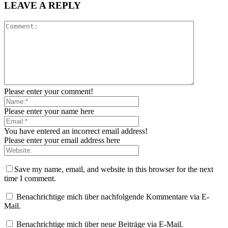
LEAVE A REPLY
Please enter your comment!
Please enter your name here
You have entered an incorrect email address!
Please enter your email address here
Save my name, email, and website in this browser for the next
time I comment.
Benachrichtige mich über nachfolgende Kommentare via E-
Mail.
Benachrichtige mich über neue Beiträge via E-Mail.