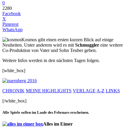
0
2280
Facebook
X
Pinterest
WhatsApp
Kosmos gibt einen ersten kurzen Blick auf einige
Neuheiten. Unter anderem wird es mit
Schmuggler
eine weitere
Co-Produktion von Vater und Sohn Teuber geben.
Weitere Infos werden in den nächsten Tagen folgen.
[white_box]
CHRONIK
MEINE HIGHLIGHTS
VERLAGE
A-Z
LINKS
[/white_box]
Alle Spiele sollen im Laufe des Februars erscheinen.
Alles im Eimer