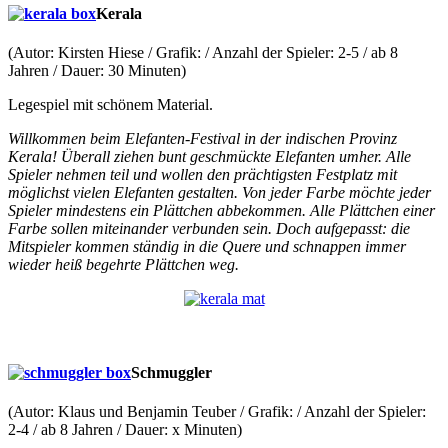
Kerala
(Autor: Kirsten Hiese / Grafik: / Anzahl der Spieler: 2-5 / ab 8
Jahren / Dauer: 30 Minuten)
Legespiel mit schönem Material.
Willkommen beim Elefanten-Festival in der indischen Provinz
Kerala! Überall ziehen bunt geschmückte Elefanten umher. Alle
Spieler nehmen teil und wollen den prächtigsten Festplatz mit
möglichst vielen Elefanten gestalten. Von jeder Farbe möchte jeder
Spieler mindestens ein Plättchen abbekommen. Alle Plättchen einer
Farbe sollen miteinander verbunden sein. Doch aufgepasst: die
Mitspieler kommen ständig in die Quere und schnappen immer
wieder heiß begehrte Plättchen weg.
Schmuggler
(Autor: Klaus und Benjamin Teuber / Grafik: / Anzahl der Spieler:
2-4 / ab 8 Jahren / Dauer: x Minuten)