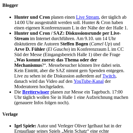
Blogger
Hunter und Cron
planen einen
Live Stream
, der täglich ab
14:00 Uhr ausgestrahlt werden soll. Hunter & Cron haben
einen eigenen Konferenzraum L in der Nähe der der Halle 1.
Hunter und Cron / SAZ:
Diskussionsrunde per Live-
Stream
im Internet durchführen. Am 9.10. um 14 Uhr
disktutieren die Autoren
Steffen Bogen
(
Camel Up
) und
Arve D. Fühler
(
El Gaucho
) im Konferenzraum L im CC
Süd der Messe (Eingangsbereich Halle 1) über die Frage
„
Was kommt zuerst: das Thema oder der
Mechanismus
?“. Messebesucher können live dabei sein.
Kein Eintritt, aber die SAZ nimmt gern Spenden entgegen.
Live zu sehen ist die Diskussion außerdem auf
Twitch
,
danach wird das Video auf den
YouTube-Kanal
der
Moderatoren hochgeladen.
Die
Bretterwisser
planen zur Messe ein Tagebuch. 17:00
Uhr täglich wollen Sie in Halle 1 eine Aufzeichnung machen
(genauere Infos folgen noch).
Verlage
Igel Spiele:
Autor und Verleger Oliver Igelhaut hat in der
Erstauflage seines Spiels „Mein Schatz“ eine echte