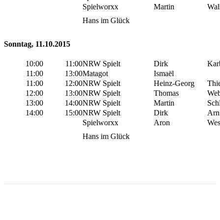
Spielworxx
Martin
Wal
Hans im Glück
Sonntag, 11.10.2015
10:00
11:00
NRW Spielt
Dirk
Kar
11:00
13:00
Matagot
Ismaël
11:00
12:00
NRW Spielt
Heinz-Georg
Thi
12:00
13:00
NRW Spielt
Thomas
Web
13:00
14:00
NRW Spielt
Martin
Sch
14:00
15:00
NRW Spielt
Dirk
Arn
Spielworxx
Aron
Wes
Hans im Glück
Facebook
X
Pinterest
WhatsApp