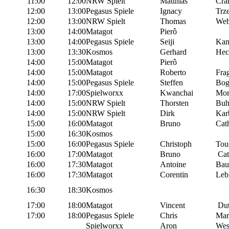
11:00
12:00
NRW Spielt
Matthias
Cra
12:00
13:00
Pegasus Spiele
Ignacy
Trz
12:00
13:00
NRW Spielt
Thomas
Web
13:00
14:00
Matagot
Pierô
13:00
14:00
Pegasus Spiele
Seiji
Kan
13:00
13:30
Kosmos
Gerhard
Hec
14:00
15:00
Matagot
Pierô
14:00
15:00
Matagot
Roberto
Fra
14:00
15:00
Pegasus Spiele
Steffen
Bog
14:00
17:00
Spielworxx
Kwanchai
Mor
14:00
15:00
NRW Spielt
Thorsten
Buh
14:00
15:00
NRW Spielt
Dirk
Kar
15:00
16:00
Matagot
Bruno
Cat
15:00
16:30
Kosmos
15:00
16:00
Pegasus Spiele
Christoph
Tou
16:00
17:00
Matagot
Bruno
Cat
16:00
17:30
Matagot
Antoine
Bau
16:00
17:30
Matagot
Corentin
Leb
16:30
18:30
Kosmos
17:00
18:00
Matagot
Vincent
Dut
17:00
18:00
Pegasus Spiele
Chris
Mar
Spielworxx
Aron
Wes