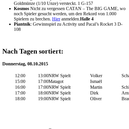
Goldmünze (1/10 Unze) versteckt. 1 G-157
Kosmos
Nicht zu vergessen CATAN – The BIG GAME, wo
noch Spieler gesucht werden, um den Rekord von 1.000
Spielern zu brechen.
Hier
anmelden.
Halle 4
Piantnik
: Gewinnspiel zu Activity und Pacal’s Rocket 3 D-
108
Nach Tagen sortiert:
Donnerstag, 08.10.2015
12:00
13:00
NRW Spielt
Volker
Sch
15:00
17:00
Matagot
Ismaël
16:00
17:00
NRW Spielt
Martin
Sch
17:00
18:00
NRW Spielt
Dirk
Arn
18:00
19:00
NRW Spielt
Oliver
Bra