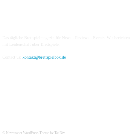
Über die Brettspielbox
Das tägliche Brettspielmagazin für News - Reviews - Events. Wir berichten
mit Leidenschaft über Brettspiele.
Contact us:
kontakt@brettspielbox.de
Hier könnt ihr uns folgen:
© Newspaper WordPress Theme by TagDiv