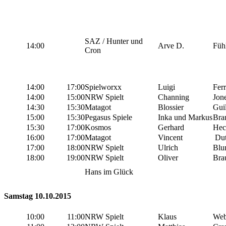
SAZ / Hunter und
14:00
Arve D.
Füh
Cron
14:00
17:00
Spielworxx
Luigi
Ferr
14:00
15:00
NRW Spielt
Channing
Jon
14:30
15:30
Matagot
Blossier
Gui
15:00
15:30
Pegasus Spiele
Inka und Markus
Bra
15:30
17:00
Kosmos
Gerhard
Hec
16:00
17:00
Matagot
Vincent
Dut
17:00
18:00
NRW Spielt
Ulrich
Bl
18:00
19:00
NRW Spielt
Oliver
Bra
Hans im Glück
Samstag 10.10.2015
10:00
11:00
NRW Spielt
Klaus
Web