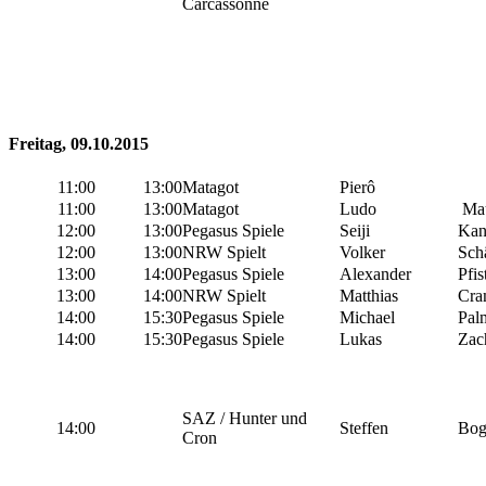
Carcassonne
Freitag, 09.10.2015
11:00
13:00
Matagot
Pierô
11:00
13:00
Matagot
Ludo
Mau
12:00
13:00
Pegasus Spiele
Seiji
Kan
12:00
13:00
NRW Spielt
Volker
Sch
13:00
14:00
Pegasus Spiele
Alexander
Pfis
13:00
14:00
NRW Spielt
Matthias
Cra
14:00
15:30
Pegasus Spiele
Michael
Pal
14:00
15:30
Pegasus Spiele
Lukas
Zac
SAZ / Hunter und
14:00
Steffen
Bog
Cron