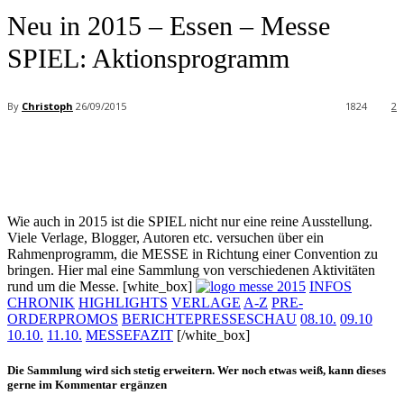
Neu in 2015 – Essen – Messe
SPIEL: Aktionsprogramm
By
Christoph
26/09/2015
1824
2
Facebook
X
Pinterest
WhatsApp
Wie auch in 2015 ist die SPIEL nicht nur eine reine Ausstellung.
Viele Verlage, Blogger, Autoren etc. versuchen über ein
Rahmenprogramm, die MESSE in Richtung einer Convention zu
bringen. Hier mal eine Sammlung von verschiedenen Aktivitäten
rund um die Messe. [white_box]
INFOS
CHRONIK
HIGHLIGHTS
VERLAGE
A-Z
PRE-
ORDER
PROMOS
BERICHTE
PRESSESCHAU
08.10.
09.10
10.10.
11.10.
MESSEFAZIT
[/white_box]
Die Sammlung wird sich stetig erweitern. Wer noch etwas weiß, kann dieses
gerne im Kommentar ergänzen