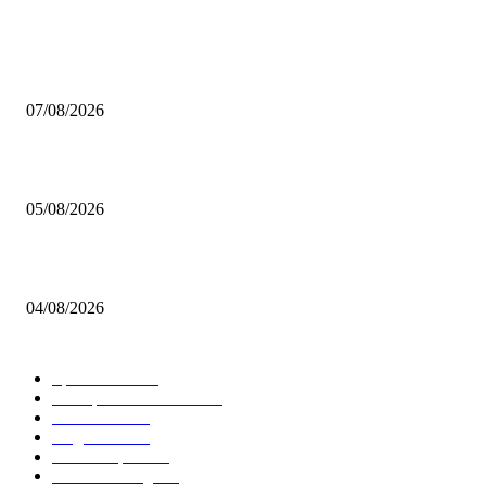
BELIEBTE BEITRÄGE
Video – Brettspiel News vom 07. August 2026
07/08/2026
Brettspiel Kolumne – Out of the Box: Ersteindruck von Brettspielen
05/08/2026
BRETTSPIELBOX Brettspiel News 32/2026:
04/08/2026
BELIEBTE KATEGORIEN
Spielevent
1367
Brettspielbox News
1202
Rezension
891
Allgemein
854
Familienspiel
585
Crowdfunding
530