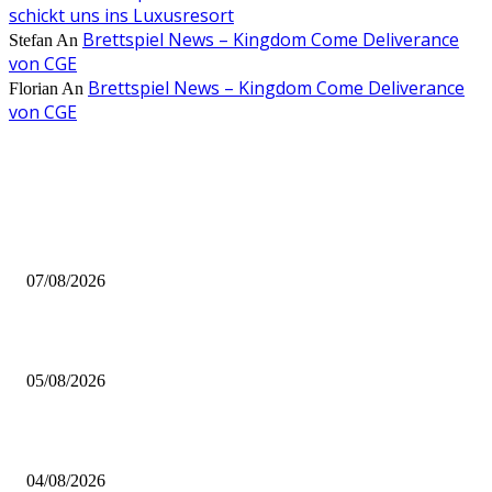
schickt uns ins Luxusresort
Brettspiel News – Kingdom Come Deliverance
Stefan
An
von CGE
Brettspiel News – Kingdom Come Deliverance
Florian
An
von CGE
AUS DER REDAKTION
Video – Brettspiel News vom 07. August 2026
07/08/2026
Brettspiel Kolumne – Out of the Box: Ersteindruck von Brettspielen
05/08/2026
BRETTSPIELBOX Brettspiel News 32/2026:
04/08/2026