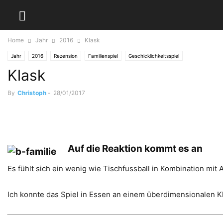
Home
Jahr
2016
Klask
Jahr
2016
Rezension
Familienspiel
Geschicklichkeitsspiel
Klask
By
Christoph
-
28/01/2017
Auf die Reaktion kommt es an
Es fühlt sich ein wenig wie Tischfussball in Kombination mi
Ich konnte das Spiel in Essen an einem überdimensionalen K