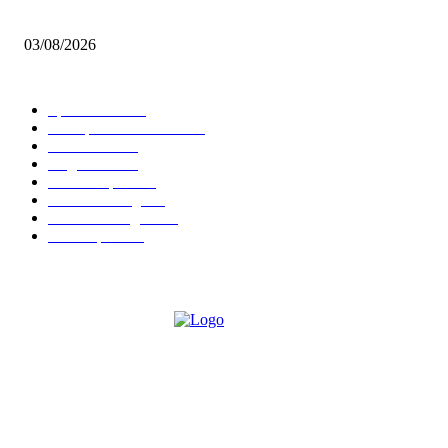
Brettspiel Neuheiten – Herbst 2026: 1 More Time Games
03/08/2026
BELIEBTE KATEGORIEN
Spielevent
1367
Brettspielbox News
1201
Rezension
891
Allgemein
854
Familienspiel
585
Crowdfunding
530
Auszeichnungen
314
Kartenspiel
288