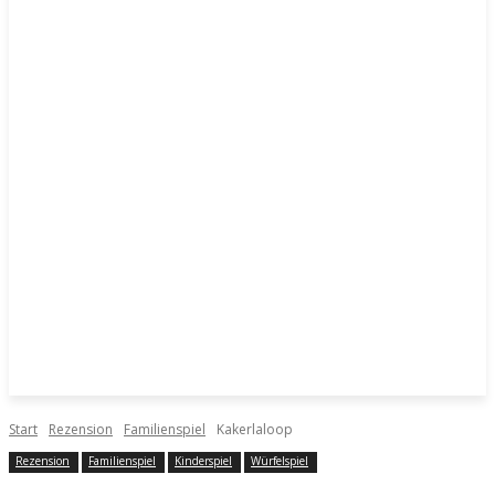
Start
Rezension
Familienspiel
Kakerlaloop
Rezension
Familienspiel
Kinderspiel
Würfelspiel