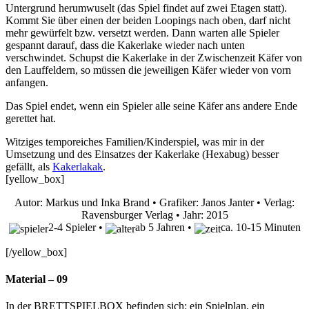
Untergrund herumwuselt (das Spiel findet auf zwei Etagen statt).
Kommt Sie über einen der beiden Loopings nach oben, darf nicht
mehr gewürfelt bzw. versetzt werden. Dann warten alle Spieler
gespannt darauf, dass die Kakerlake wieder nach unten
verschwindet. Schupst die Kakerlake in der Zwischenzeit Käfer von
den Lauffeldern, so müssen die jeweiligen Käfer wieder von vorn
anfangen.
Das Spiel endet, wenn ein Spieler alle seine Käfer ans andere Ende
gerettet hat.
Witziges temporeiches Familien/Kinderspiel, was mir in der
Umsetzung und des Einsatzes der Kakerlake (Hexabug) besser
gefällt, als
Kakerlakak
.
[yellow_box]
Autor: Markus und Inka Brand • Grafiker: Janos Janter • Verlag:
Ravensburger Verlag • Jahr: 2015
2-4 Spieler •
ab 5 Jahren •
ca. 10-15 Minuten
[/yellow_box]
Material – 09
In der BRETTSPIELBOX befinden sich: ein Spielplan, ein