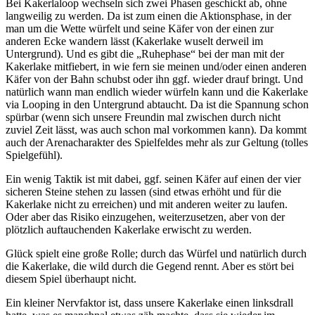
Bei Kakerlaloop wechseln sich zwei Phasen geschickt ab, ohne
langweilig zu werden. Da ist zum einen die Aktionsphase, in der
man um die Wette würfelt und seine Käfer von der einen zur
anderen Ecke wandern lässt (Kakerlake wuselt derweil im
Untergrund). Und es gibt die „Ruhephase“ bei der man mit der
Kakerlake mitfiebert, in wie fern sie meinen und/oder einen anderen
Käfer von der Bahn schubst oder ihn ggf. wieder drauf bringt. Und
natürlich wann man endlich wieder würfeln kann und die Kakerlake
via Looping in den Untergrund abtaucht. Da ist die Spannung schon
spürbar (wenn sich unsere Freundin mal zwischen durch nicht
zuviel Zeit lässt, was auch schon mal vorkommen kann). Da kommt
auch der Arenacharakter des Spielfeldes mehr als zur Geltung (tolles
Spielgefühl).
Ein wenig Taktik ist mit dabei, ggf. seinen Käfer auf einen der vier
sicheren Steine stehen zu lassen (sind etwas erhöht und für die
Kakerlake nicht zu erreichen) und mit anderen weiter zu laufen.
Oder aber das Risiko einzugehen, weiterzusetzen, aber von der
plötzlich auftauchenden Kakerlake erwischt zu werden.
Glück spielt eine große Rolle; durch das Würfel und natürlich durch
die Kakerlake, die wild durch die Gegend rennt. Aber es stört bei
diesem Spiel überhaupt nicht.
Ein kleiner Nervfaktor ist, dass unsere Kakerlake einen linksdrall