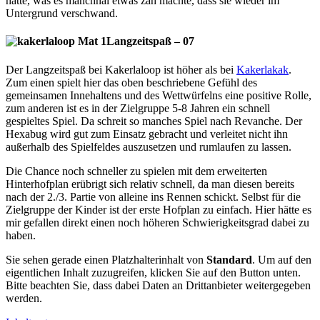
hatte, was es manchnal etwas zäh machte, dass sie wieder im
Untergrund verschwand.
Langzeitspaß – 07
Der Langzeitspaß bei Kakerlaloop ist höher als bei
Kakerlakak
.
Zum einen spielt hier das oben beschriebene Gefühl des
gemeinsamen Innehaltens und des Wettwürfelns eine positive Rolle,
zum anderen ist es in der Zielgruppe 5-8 Jahren ein schnell
gespieltes Spiel. Da schreit so manches Spiel nach Revanche. Der
Hexabug wird gut zum Einsatz gebracht und verleitet nicht ihn
außerhalb des Spielfeldes auszusetzen und rumlaufen zu lassen.
Die Chance noch schneller zu spielen mit dem erweiterten
Hinterhofplan erübrigt sich relativ schnell, da man diesen bereits
nach der 2./3. Partie von alleine ins Rennen schickt. Selbst für die
Zielgruppe der Kinder ist der erste Hofplan zu einfach. Hier hätte es
mir gefallen direkt einen noch höheren Schwierigkeitsgrad dabei zu
haben.
Sie sehen gerade einen Platzhalterinhalt von
Standard
. Um auf den
eigentlichen Inhalt zuzugreifen, klicken Sie auf den Button unten.
Bitte beachten Sie, dass dabei Daten an Drittanbieter weitergegeben
werden.