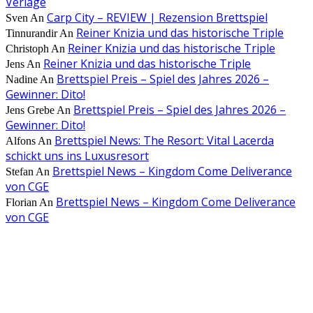
Verlage
Carp City – REVIEW | Rezension Brettspiel
Sven
An
Reiner Knizia und das historische Triple
Tinnurandir
An
Reiner Knizia und das historische Triple
Christoph
An
Reiner Knizia und das historische Triple
Jens
An
Brettspiel Preis – Spiel des Jahres 2026 –
Nadine
An
Gewinner: Dito!
Brettspiel Preis – Spiel des Jahres 2026 –
Jens Grebe
An
Gewinner: Dito!
Brettspiel News: The Resort: Vital Lacerda
Alfons
An
schickt uns ins Luxusresort
Brettspiel News – Kingdom Come Deliverance
Stefan
An
von CGE
Brettspiel News – Kingdom Come Deliverance
Florian
An
von CGE
AUS DER REDAKTION
Brettspiel Kolumne – Out of the Box: Ersteindruck von Brettspielen