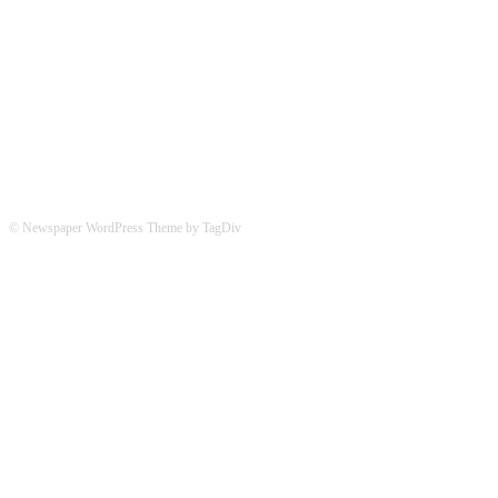
Hier könnt ihr uns folgen:
© Newspaper WordPress Theme by TagDiv