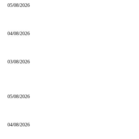
05/08/2026
BRETTSPIELBOX Brettspiel News 32/2026:
04/08/2026
Brettspiel Neuheiten – Herbst 2026: 1 More Time Games
03/08/2026
BELIEBTE BEITRÄGE
Brettspiel Kolumne – Out of the Box: Ersteindruck von Brettspielen
05/08/2026
BRETTSPIELBOX Brettspiel News 32/2026:
04/08/2026