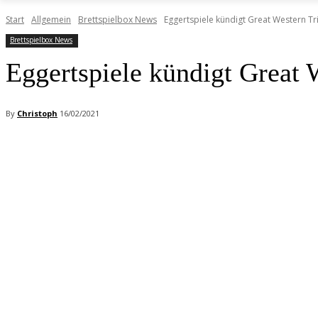
Start
Allgemein
Brettspielbox News
Eggertspiele kündigt Great Western Tr
Brettspielbox News
Eggertspiele kündigt Great 
By
Christoph
16/02/2021
Facebook
X
Pinterest
WhatsApp