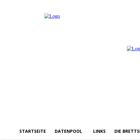
Samstag, August 8, 2026
Anmelden / Beitreten
STARTSEITE
DATENPOOL
LINKS
DIE BRETTS