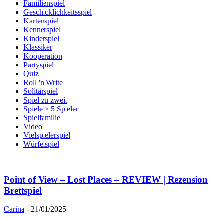
Familienspiel
Geschicklichkeitsspiel
Kartenspiel
Kennerspiel
Kinderspiel
Klassiker
Kooperation
Partyspiel
Quiz
Roll 'n Write
Solitärspiel
Spiel zu zweit
Spiele > 5 Spieler
Spielfamilie
Video
Vielspielerspiel
Würfelspiel
Point of View – Lost Places – REVIEW | Rezension
Brettspiel
Carina
-
21/01/2025