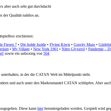
ex aber auch sehr gut durchdacht
n der Qualität nahtlos an.
tspielbox erschienen:
ie Fiesen 7
•
Die holde Isolde
•
Flying Kiwis
•
Gravity Maze
•
Gipfels
erium
•
My Village
•
New York 1901
•
Nitro Glyxerol
•
Pandemie – D
el!
sowie ein unboxing von
504
unterhalten, in der die CATAN Welt im Mittelpunkt steht.
ändern und auch unter den Markenmantel CATAN schlüpfen. Aber auch 
usgegeben. Diese kann
hier
heruntergeladen werden. Gespielt wird g