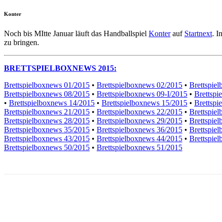
Konter
Noch bis MItte Januar läuft das Handballspiel
Konter
auf
Startnext
. I
zu bringen.
BRETTSPIELBOXNEWS 2015:
Brettspielboxnews 01/2015
•
Brettspielboxnews 02/2015
•
Brettspie
Brettspielboxnews 08/2015
•
Brettspielboxnews 09-I/2015
•
Brettspi
•
Brettspielboxnews 14/2015
•
Brettspielboxnews 15/2015
•
Brettspi
Brettspielboxnews 21/2015
•
Brettspielboxnews 22/2015
•
Brettspie
Brettspielboxnews 28/2015
•
Brettspielboxnews 29/2015
•
Brettspie
Brettspielboxnews 35/2015
•
Brettspielboxnews 36/2015
•
Brettspie
Brettspielboxnews 43/2015
•
Brettspielboxnews 44/2015
•
Brettspie
Brettspielboxnews 50/2015
•
Brettspielboxnews 51/2015
Facebook
X
Pinterest
WhatsApp