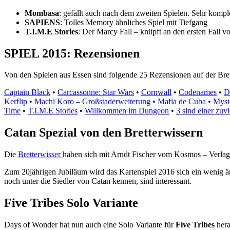
Mombasa
: gefällt auch nach dem zweiten Spielen. Sehr kompl
SAPIENS
: Tolles Memory ähnliches Spiel mit Tiefgang
T.I.M.E Stories
: Der Marcy Fall – knüpft an den ersten Fall vo
SPIEL 2015: Rezensionen
Von den Spielen aus Essen sind folgende 25 Rezensionen auf der Bret
Captain Black
•
Carcassonne: Star Wars
•
Cornwall
•
Codenames
•
D
Kerflip
•
Machi Koro – Großstaderweiterung
•
Mafia de Cuba
•
Myst
Time
•
T.I.M.E Stories
•
Willkommen im Dungeon
•
3 sind einer zuvi
Catan Spezial von den Bretterwissern
Die
Bretterwisser
haben sich mit Arndt Fischer vom Kosmos – Verlag 
Zum 20jährigen Jubiläum wird das Kartenspiel 2016 sich ein wenig 
noch unter die Siedler von Catan kennen, sind interessant.
Five Tribes Solo Variante
Days of Wonder hat nun auch eine Solo Variante für
Five Tribes
hera