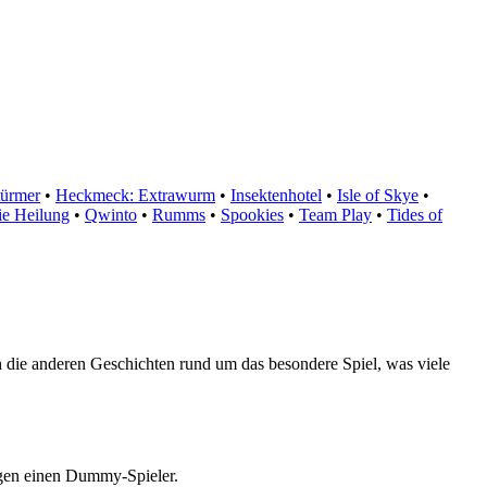
türmer
•
Heckmeck: Extrawurm
•
Insektenhotel
•
Isle of Skye
•
ie Heilung
•
Qwinto
•
Rumms
•
Spookies
•
Team Play
•
Tides of
die anderen Geschichten rund um das besondere Spiel, was viele
egen einen Dummy-Spieler.