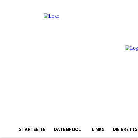
Donnerstag, August 6, 2026
Anmelden / Beitreten
STARTSEITE
DATENPOOL
LINKS
DIE BRETTS