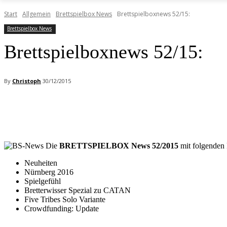
Start
Allgemein
Brettspielbox News
Brettspielboxnews 52/15:
Brettspielbox News
Brettspielboxnews 52/15:
By
Christoph
30/12/2015
Facebook
X
Pinterest
WhatsApp
Die
BRETTSPIELBOX News 52/2015
mit folgenden 
Neuheiten
Nürnberg 2016
Spielgefühl
Bretterwisser Spezial zu CATAN
Five Tribes Solo Variante
Crowdfunding: Update