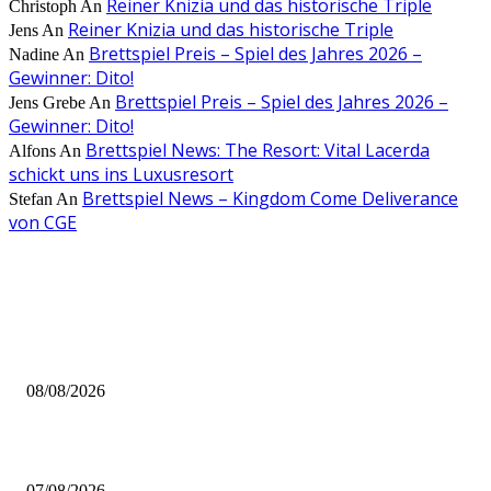
Reiner Knizia und das historische Triple
Christoph
An
Reiner Knizia und das historische Triple
Jens
An
Brettspiel Preis – Spiel des Jahres 2026 –
Nadine
An
Gewinner: Dito!
Brettspiel Preis – Spiel des Jahres 2026 –
Jens Grebe
An
Gewinner: Dito!
Brettspiel News: The Resort: Vital Lacerda
Alfons
An
schickt uns ins Luxusresort
Brettspiel News – Kingdom Come Deliverance
Stefan
An
von CGE
AUS DER REDAKTION
Brettspiel Neuheiten – Herbst 2026: Captain Games
08/08/2026
Video – Brettspiel News vom 07. August 2026
07/08/2026