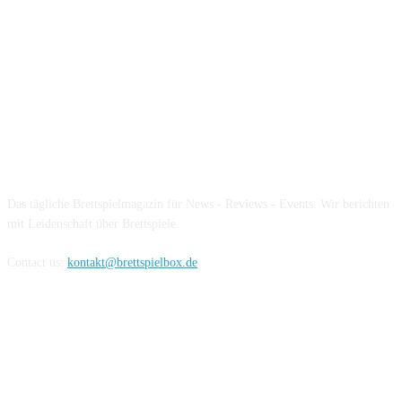
Über die Brettspielbox
Das tägliche Brettspielmagazin für News - Reviews - Events. Wir berichten
mit Leidenschaft über Brettspiele.
Contact us:
kontakt@brettspielbox.de
Hier könnt ihr uns folgen: