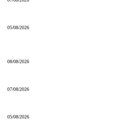
Brettspiel Kolumne – Out of the Box: Ersteindruck von Brettspielen
05/08/2026
BELIEBTE BEITRÄGE
Brettspiel Neuheiten – Herbst 2026: Captain Games
08/08/2026
Video – Brettspiel News vom 07. August 2026
07/08/2026
Brettspiel Kolumne – Out of the Box: Ersteindruck von Brettspielen
05/08/2026
BELIEBTE KATEGORIEN