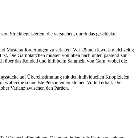
von Strickbegeisterten, die versuchen, durch das geschickte
d Musteranforderungen zu stricken. Wir können jeweils gleichzeitig
t ist. Die Garnplättchen müssen von oben nach unten passend zur
ch über das Rondell und hilft beim Sammeln von Garn, wobei die
ngsstücke auf Übereinstimmung mit den individuellen Knopfzielen
n, wobei die schnellste Person einen kleinen Vorteil erhält. Die
oher Varianz zwischen den Partien.
). Wir erschaffen eigene Galaxien, indem wir Karten aus einem