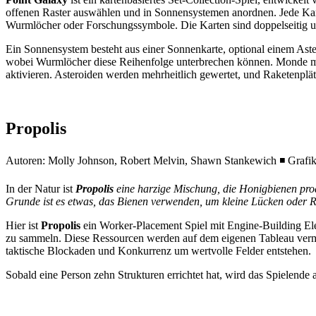
offenen Raster auswählen und in Sonnensystemen anordnen. Jede Kart
Wurmlöcher oder Forschungssymbole. Die Karten sind doppelseitig un
Ein Sonnensystem besteht aus einer Sonnenkarte, optional einem As
wobei Wurmlöcher diese Reihenfolge unterbrechen können. Monde mü
aktivieren. Asteroiden werden mehrheitlich gewertet, und Raketenplät
Propolis
Autoren: Molly Johnson, Robert Melvin, Shawn Stankewich ◾ Grafik:
In der Natur ist
Propolis
eine harzige Mischung, die Honigbienen pro
Grunde ist es etwas, das Bienen verwenden, um kleine Lücken oder Riss
Hier ist
Propolis
ein Worker-Placement Spiel mit Engine-Building E
zu sammeln. Diese Ressourcen werden auf dem eigenen Tableau verm
taktische Blockaden und Konkurrenz um wertvolle Felder entstehen.
Sobald eine Person zehn Strukturen errichtet hat, wird das Spielend