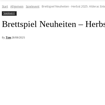
Start
Allgemein
Spielevent
Brettspiel Neuheiten - Herbst 2025: Alderac En
Spielevent
Brettspiel Neuheiten – Herb
By
Tim
28/08/2025
Facebook
X
Pinterest
WhatsApp