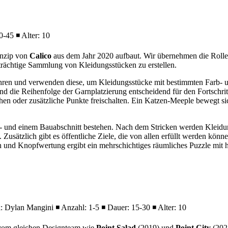
0-45 ◾ Alter: 10
rinzip von
Calico
aus dem Jahr 2020 aufbaut. Wir übernehmen die Rolle 
trächtige Sammlung von Kleidungsstücken zu erstellen.
ren und verwenden diese, um Kleidungsstücke mit bestimmten Farb- un
d die Reihenfolge der Garnplatzierung entscheidend für den Fortschrit
n oder zusätzliche Punkte freischalten. Ein Katzen-Meeple bewegt si
hl- und einem Bauabschnitt bestehen. Nach dem Stricken werden Kleidu
Zusätzlich gibt es öffentliche Ziele, die von allen erfüllt werden könne
nd Knopfwertung ergibt ein mehrschichtiges räumliches Puzzle mit h
 Dylan Mangini ◾ Anzahl: 1-5 ◾ Dauer: 15-30 ◾ Alter: 10
lt vom gleichen Designteam wie
Point Salad
(2019) und
Point City
(2023