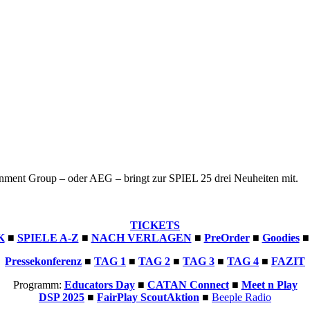
tainment Group – oder AEG – bringt zur SPIEL 25 drei Neuheiten mit.
TICKETS
K
■
SPIELE A-Z
■
NACH VERLAGEN
■
PreOrder
■
Goodies
Pressekonferenz
■
TAG 1
■
TAG 2
■
TAG 3
■
TAG 4
■
FAZIT
Programm:
Educators Day
■
CATAN Connect
■
Meet n Play
DSP 2025
■
FairPlay ScoutAktion
■
Beeple Radio