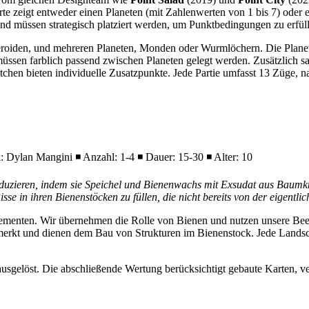
e zeigt entweder einen Planeten (mit Zahlenwerten von 1 bis 7) oder
d müssen strategisch platziert werden, um Punktbedingungen zu erfül
teroiden, und mehreren Planeten, Monden oder Wurmlöchern. Die Planet
ssen farblich passend zwischen Planeten gelegt werden. Zusätzlich
tchen bieten individuelle Zusatzpunkte. Jede Partie umfasst 13 Züge, 
 Dylan Mangini ◾ Anzahl: 1-4 ◾ Dauer: 15-30 ◾ Alter: 10
duzieren, indem sie Speichel und Bienenwachs mit Exsudat aus Baumk
e in ihren Bienenstöcken zu füllen, die nicht bereits von der eigentli
lementen. Wir übernehmen die Rolle von Bienen und nutzen unsere Bee
erkt und dienen dem Bau von Strukturen im Bienenstock. Jede Landsc
e ausgelöst. Die abschließende Wertung berücksichtigt gebaute Karten, 