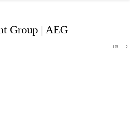
ent Group | AEG
978
0