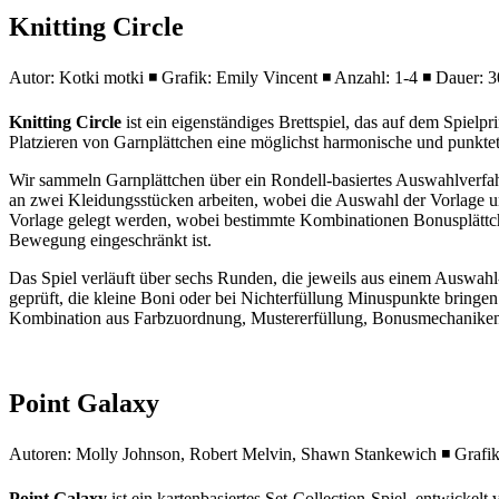
Knitting Circle
Autor: Kotki motki ◾ Grafik: Emily Vincent ◾ Anzahl: 1-4 ◾ Dauer: 3
Knitting Circle
ist ein eigenständiges Brettspiel, das auf dem Spielp
Platzieren von Garnplättchen eine möglichst harmonische und punkte
Wir sammeln Garnplättchen über ein Rondell-basiertes Auswahlverfah
an zwei Kleidungsstücken arbeiten, wobei die Auswahl der Vorlage un
Vorlage gelegt werden, wobei bestimmte Kombinationen Bonusplättche
Bewegung eingeschränkt ist.
Das Spiel verläuft über sechs Runden, die jeweils aus einem Auswa
geprüft, die kleine Boni oder bei Nichterfüllung Minuspunkte bringen. 
Kombination aus Farbzuordnung, Mustererfüllung, Bonusmechaniken u
Point Galaxy
Autoren: Molly Johnson, Robert Melvin, Shawn Stankewich ◾ Grafik:
Point Galaxy
ist ein kartenbasiertes Set-Collection-Spiel, entwicke