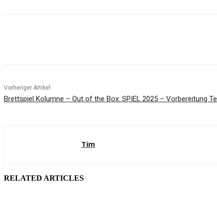
Facebook
X
Pinterest
WhatsApp
Vorheriger Artikel
Brettspiel Kolumne – Out of the Box: SPIEL 2025 – Vorbereitung Tei
Tim
RELATED ARTICLES