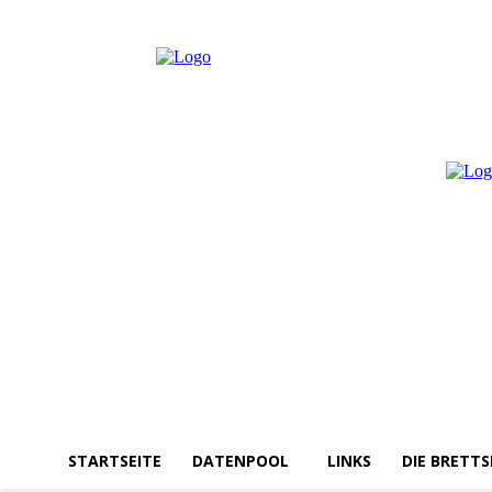
Samstag, August 8, 2026
Anmelden / Beitreten
STARTSEITE
DATENPOOL
LINKS
DIE BRETTS