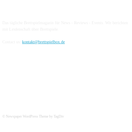
Über die Brettspielbox
Das tägliche Brettspielmagazin für News - Reviews - Events. Wir berichten
mit Leidenschaft über Brettspiele.
Contact us:
kontakt@brettspielbox.de
Hier könnt ihr uns folgen:
© Newspaper WordPress Theme by TagDiv