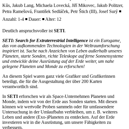
Kůs, Jakub Lang, Michaela Lovecká, Jiří Mikovec, Jakub Politzer,
Petra Ramešová, František Sedláček, Petr Štich (III), Josef Surý ◾
Anzahl: 1-4 ◾ Dauer: ◾ Alter: 12
Deutlich anspruchsvoller ist
SETI
.
SETI: Search for Extraterrestrial Intelligence
ist ein Eurogame,
das von aufkommenden Technologien in der Weltraumforschung
inspiriert ist. Suche nach Anzeichen von Leben außerhalb unseres
Planeten, starte Sonden, richte Teleskope auf ferne Sonnensysteme
und entwickle deine Ausrüstung auf der Erde weiter, um nahe
gelegene Planeten und Monde zu erforschen!
An diesem Spiel waren ganz viele Grafiker und Grafikerinnen
beteiligt, die für die Ausgestaltung der über 200 Karten
verantwortlich sind.
In
SETI
erforschen wir als Space-Unternehmen Planeten und
Monde, indem wir von der Erde aus Sonden starten. Mit diesen
können wir wertvolle Proben sammeln oder für umfassendere
Untersuchung in der Umlaufbahn verbleiben, um z. B. weiteres
Leben und andere (Exo-)Planeten zu entdecken. Auf der Erde
investieren wir in die Ausrüstung, um unsere Fähigkeiten zu
verbessern.