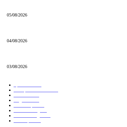
Brettspiel Kolumne – Out of the Box: Ersteindruck von Brettspielen
05/08/2026
BRETTSPIELBOX Brettspiel News 32/2026:
04/08/2026
Brettspiel Neuheiten – Herbst 2026: 1 More Time Games
03/08/2026
BELIEBTE KATEGORIEN
Spielevent
1367
Brettspielbox News
1201
Rezension
891
Allgemein
854
Familienspiel
585
Crowdfunding
530
Auszeichnungen
314
Kartenspiel
288