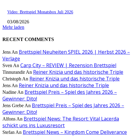
Video: Brettspiel Monatsbox Juli 2026
03/08/2026
Mehr laden
RECENT COMMENTS
Brettspiel Neuheiten SPIEL 2026 | Herbst 2026 –
Jens
An
Verlage
Carp City – REVIEW | Rezension Brettspiel
Sven
An
Reiner Knizia und das historische Triple
Tinnurandir
An
Reiner Knizia und das historische Triple
Christoph
An
Reiner Knizia und das historische Triple
Jens
An
Brettspiel Preis – Spiel des Jahres 2026 –
Nadine
An
Gewinner: Dito!
Brettspiel Preis – Spiel des Jahres 2026 –
Jens Grebe
An
Gewinner: Dito!
Brettspiel News: The Resort: Vital Lacerda
Alfons
An
schickt uns ins Luxusresort
Brettspiel News – Kingdom Come Deliverance
Stefan
An