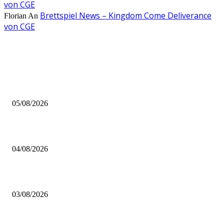
von CGE
Brettspiel News – Kingdom Come Deliverance
Florian
An
von CGE
AUS DER REDAKTION
Brettspiel Kolumne – Out of the Box: Ersteindruck von Brettspielen
05/08/2026
BRETTSPIELBOX Brettspiel News 32/2026:
04/08/2026
Brettspiel Neuheiten – Herbst 2026: 1 More Time Games
03/08/2026
BELIEBTE BEITRÄGE