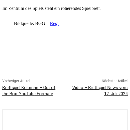
Im Zentrum des Spiels steht ein rotierendes Spielbrett.
Bildquelle: BGG –
Regi
Facebook
X
Pinterest
WhatsApp
Vorheriger Artikel
Nächster Artikel
Brettspiel Kolumne – Out of
Video – Brettspiel News vom
the Box: YouTube Formate
12. Juli 2024