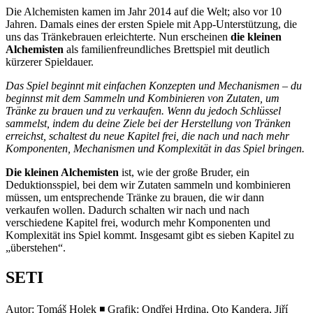
Die Alchemisten kamen im Jahr 2014 auf die Welt; also vor 10
Jahren. Damals eines der ersten Spiele mit App-Unterstützung, die
uns das Tränkebrauen erleichterte. Nun erscheinen
die kleinen
Alchemisten
als familienfreundliches Brettspiel mit deutlich
kürzerer Spieldauer.
Das Spiel beginnt mit einfachen Konzepten und Mechanismen – du
beginnst mit dem Sammeln und Kombinieren von Zutaten, um
Tränke zu brauen und zu verkaufen. Wenn du jedoch Schlüssel
sammelst, indem du deine Ziele bei der Herstellung von Tränken
erreichst, schaltest du neue Kapitel frei, die nach und nach mehr
Komponenten, Mechanismen und Komplexität in das Spiel bringen.
Die kleinen Alchemisten
ist, wie der große Bruder, ein
Deduktionsspiel, bei dem wir Zutaten sammeln und kombinieren
müssen, um entsprechende Tränke zu brauen, die wir dann
verkaufen wollen. Dadurch schalten wir nach und nach
verschiedene Kapitel frei, wodurch mehr Komponenten und
Komplexität ins Spiel kommt. Insgesamt gibt es sieben Kapitel zu
„überstehen“.
SETI
Autor: Tomáš Holek ◾ Grafik: Ondřej Hrdina, Oto Kandera, Jiří