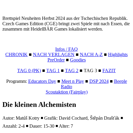
Brettspiel Neuheiten Herbst 2024 aus der Tschechischen Republik.
Czech Games Edition (CGE) bringt zwei Spiele mit nach Essen, die
zusammen mit HeidelBÄR Games lokalisiert werden.
Infos / FAQ
CHRONIK
■
NACH VERLAGEN
■
NACH A-Z
■
Highlights
PreOrder
■
Goodies
TAG 0 (PK)
■
TAG 1
■
TAG 2
■ TAG 3 ■
FAZIT
Programm:
Educators Day
■
Meet n Play
■
DSP 2024
■
Beeple
Radio
Scoutaktion (Fairplay)
Die kleinen Alchemisten
Autor: Matúš Kotry ◾ Grafik: David Cochard, Štěpán Drašťák ◾
Anzahl: 2-4 ◾ Dauer: 15-30 ◾ Alter: 7