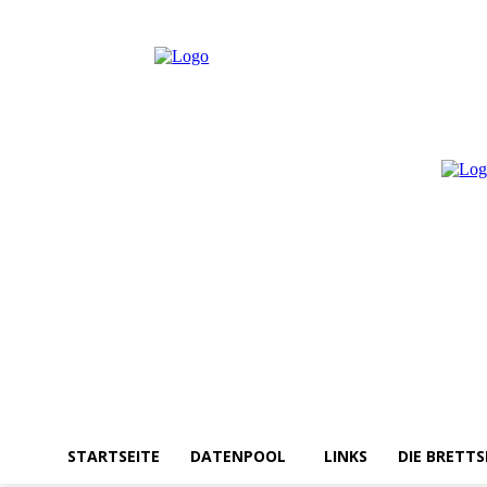
Donnerstag, August 6, 2026
Anmelden / Beitreten
STARTSEITE
DATENPOOL
LINKS
DIE BRETTS