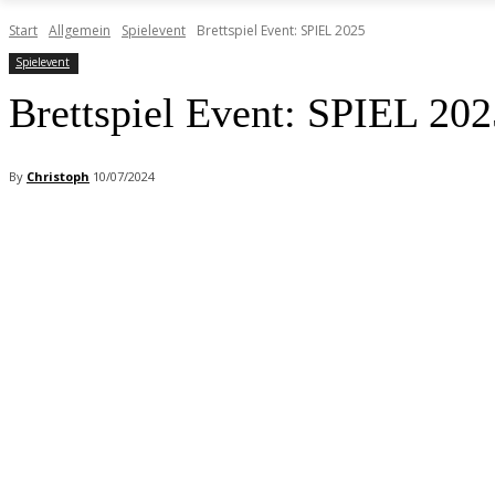
Start
Allgemein
Spielevent
Brettspiel Event: SPIEL 2025
Spielevent
Brettspiel Event: SPIEL 202
By
Christoph
10/07/2024
Facebook
X
Pinterest
WhatsApp