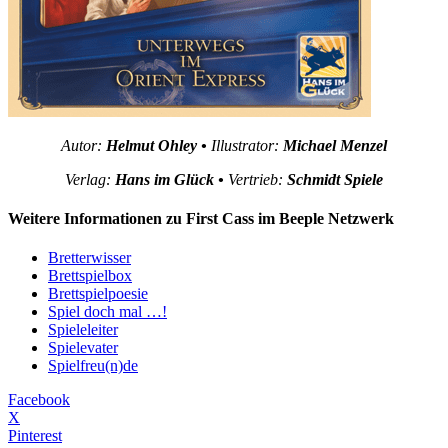
Autor:
Helmut Ohley •
Illustrator:
Michael Menzel
Verlag:
Hans im Glück •
Vertrieb:
Schmidt Spiele
Weitere Informationen zu First Cass im Beeple Netzwerk
Bretterwisser
Brettspielbox
Brettspielpoesie
Spiel doch mal …!
Spieleleiter
Spielevater
Spielfreu(n)de
Facebook
X
Pinterest