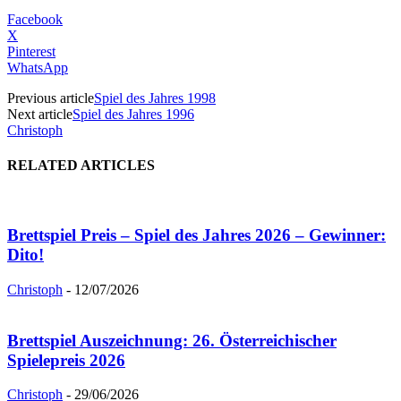
Facebook
X
Pinterest
WhatsApp
Previous article
Spiel des Jahres 1998
Next article
Spiel des Jahres 1996
Christoph
RELATED ARTICLES
Brettspiel Preis – Spiel des Jahres 2026 – Gewinner:
Dito!
Christoph
-
12/07/2026
Brettspiel Auszeichnung: 26. Österreichischer
Spielepreis 2026
Christoph
-
29/06/2026