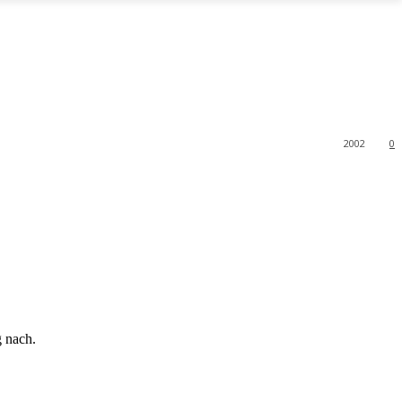
2002
0
g nach.