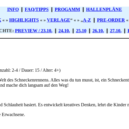
INFO
❙
FAQ/TIPPS
❙
PROGAMM
❙
HALLENPLÄNE
K
« »
HIGHLIGHTS
« »
VERLAGE
“ « » „
A-Z
❙
PRE-ORDER
«
CHTE:
PREVIEW / 23.10.
❙
24.10.
❙
25.10
❙
26.10.
❙
27.10.
❙
zahl: 2-4 / Dauer: 15 / Alter: 4+)
r Welt des Schneckenrennens. Alles was du tun musst, ist, ein Schneck
h und mache dich langsam auf den Weg!
 Schlauheit basiert. Es entwickelt kreatives Denken, lehrt die Kinder 
ie Erwachsene.