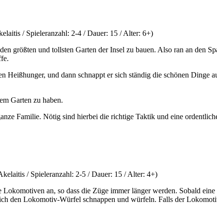
aitis / Spieleranzahl: 2-4 / Dauer: 15 / Alter: 6+)
um, den größten und tollsten Garten der Insel zu bauen. Also ran an de
fe.
sen Heißhunger, und dann schnappt er sich ständig die schönen Dinge a
inem Garten zu haben.
ganze Familie. Nötig sind hierbei die richtige Taktik und eine ordentlic
elaitis / Spieleranzahl: 2-5 / Dauer: 15 / Alter: 4+)
 Lokomotiven an, so dass die Züge immer länger werden. Sobald eine 
rf sich den Lokomotiv-Würfel schnappen und würfeln. Falls der Lokomot