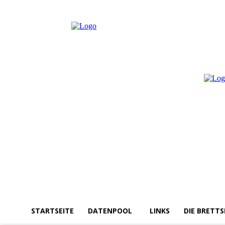
Samstag, August 8, 2026
Anmelden / Beitreten
STARTSEITE
DATENPOOL
LINKS
DIE BRETTS