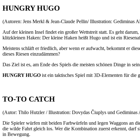
HUNGRY HUGO
(Autoren: Jens Merkl & Jean-Claude Pellin/ Illustration: Gediminas Akel
Auf der kleinen Insel findet ein großer Wettstreit statt. Es geht dar
klitzkleinen Haken: Der kleine Haken heißt Hugo und ist ein Riesenaf
Meistens schläft er friedlich, aber wenn er aufwacht, bekommt er die
dieses Riesen einzudämmen?
Das Ziel ist es, am Ende des Spiels die meisten schönen Dinge in se
HUNGRY HUGO
ist ein taktisches Spiel mit 3D-Elementen für die 
TO-TO CATCH
(Autor: Thilo Hutzler / Illustration: Dovydas Čiuplys und Gediminas Ak
Die Spieler würfen mit beiden Farbwürfeln und legen Waggons an die
die wilde Fahrt gleich los. Wer die Kombination zuerst erkennt, da
in Bewegung.