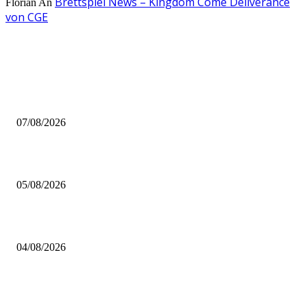
Brettspiel News – Kingdom Come Deliverance
Florian
An
von CGE
AUS DER REDAKTION
Video – Brettspiel News vom 07. August 2026
07/08/2026
Brettspiel Kolumne – Out of the Box: Ersteindruck von Brettspielen
05/08/2026
BRETTSPIELBOX Brettspiel News 32/2026:
04/08/2026
BELIEBTE BEITRÄGE
Video – Brettspiel News vom 07. August 2026