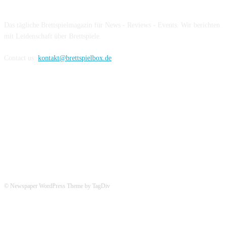
Das tägliche Brettspielmagazin für News - Reviews - Events. Wir berichten
mit Leidenschaft über Brettspiele.
Contact us:
kontakt@brettspielbox.de
Hier könnt ihr uns folgen:
© Newspaper WordPress Theme by TagDiv