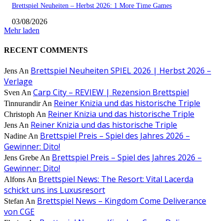
Brettspiel Neuheiten – Herbst 2026: 1 More Time Games
03/08/2026
Mehr laden
RECENT COMMENTS
Brettspiel Neuheiten SPIEL 2026 | Herbst 2026 –
Jens
An
Verlage
Carp City – REVIEW | Rezension Brettspiel
Sven
An
Reiner Knizia und das historische Triple
Tinnurandir
An
Reiner Knizia und das historische Triple
Christoph
An
Reiner Knizia und das historische Triple
Jens
An
Brettspiel Preis – Spiel des Jahres 2026 –
Nadine
An
Gewinner: Dito!
Brettspiel Preis – Spiel des Jahres 2026 –
Jens Grebe
An
Gewinner: Dito!
Brettspiel News: The Resort: Vital Lacerda
Alfons
An
schickt uns ins Luxusresort
Brettspiel News – Kingdom Come Deliverance
Stefan
An
von CGE