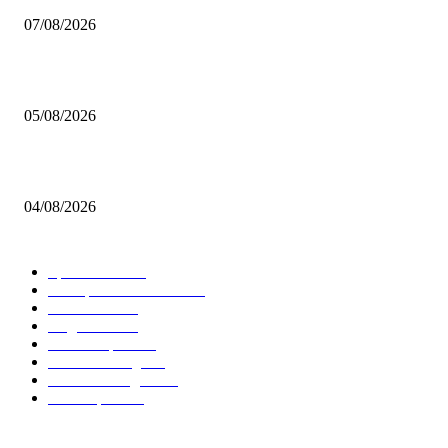
07/08/2026
Brettspiel Kolumne – Out of the Box: Ersteindruck von Brettspielen
05/08/2026
BRETTSPIELBOX Brettspiel News 32/2026:
04/08/2026
BELIEBTE KATEGORIEN
Spielevent
1367
Brettspielbox News
1202
Rezension
891
Allgemein
854
Familienspiel
585
Crowdfunding
530
Auszeichnungen
314
Kartenspiel
288