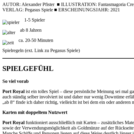
AUTOR: Alexander Pfister ■ ILLUSTRATION: Fantasmagoria Creativ
VERLAG: Pegasus Spiele ■ ERSCHEINUNGSJAHR: 2021
1-5 Spieler
ab 8 Jahren
ca. 20-50 Minuten
Spielregeln (ext. Link zu Pegasus Spiele)
SPIELGEFÜHL
So viel vorab
Port Royal
ist ein tolles Spiel – diese persönliche Meinung sei mal ga
auch ständig selber involviert ist und daher nur wenig Downtime erfäh
„ab 8“ finde ich daher richtig, vielleicht ist bei dem ein oder andere
Karten mit doppeltem Nutzwert
Port Royal
funktioniert ausschließlich mit Karten – zusätzliches Mate
sowie der Verwendungsmöglichkeit als Goldmünze auf der Rückseite. Da
Manche Schiffe und Personen liegen auf diese Weise deutlich länger in