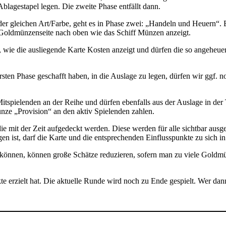
blagestapel legen. Die zweite Phase entfällt dann.
er gleichen Art/Farbe, geht es in Phase zwei: „Handeln und Heuern“. 
r Goldmünzenseite nach oben wie das Schiff Münzen anzeigt.
 wie die ausliegende Karte Kosten anzeigt und dürfen die so angeheuer
ersten Phase geschafft haben, in die Auslage zu legen, dürfen wir ggf. 
itspielenden an der Reihe und dürfen ebenfalls aus der Auslage in de
nze „Provision“ an den aktiv Spielenden zahlen.
e mit der Zeit aufgedeckt werden. Diese werden für alle sichtbar ausg
en ist, darf die Karte und die entsprechenden Einflusspunkte zu sich i
 können, können große Schätze reduzieren, sofern man zu viele Goldmü
kte erzielt hat. Die aktuelle Runde wird noch zu Ende gespielt. Wer da