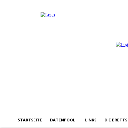
Mittwoch, August 5, 2026
Anmelden / Beitreten
STARTSEITE
DATENPOOL
LINKS
DIE BRETTS