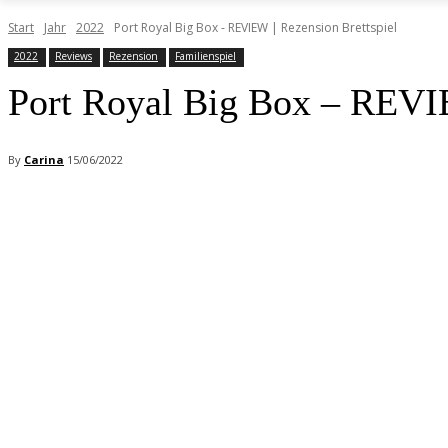
Start
Jahr
2022
Port Royal Big Box - REVIEW | Rezension Brettspiel
2022
Reviews
Rezension
Familienspiel
Port Royal Big Box – REVIE
By
Carina
15/06/2022
Facebook
X
Pinterest
WhatsApp