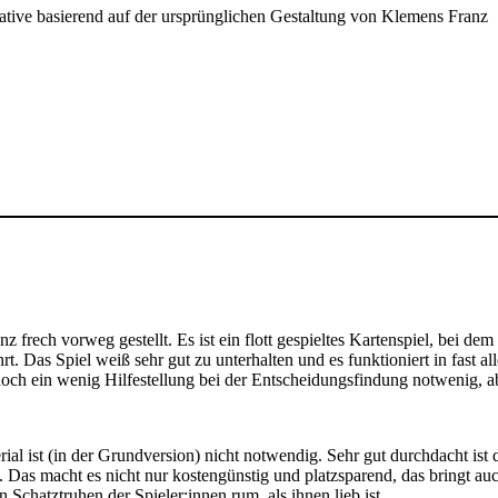
e basierend auf der ursprünglichen Gestaltung von Klemens Franz
nz frech vorweg gestellt. Es ist ein flott gespieltes Kartenspiel, bei d
rt. Das Spiel weiß sehr gut zu unterhalten und es funktioniert in fast 
n noch ein wenig Hilfestellung bei der Entscheidungsfindung notwenig, a
rial ist (in der Grundversion) nicht notwendig. Sehr gut durchdacht ist
s macht es nicht nur kostengünstig und platzsparend, das bringt auch 
 Schatztruhen der Spieler:innen rum, als ihnen lieb ist.