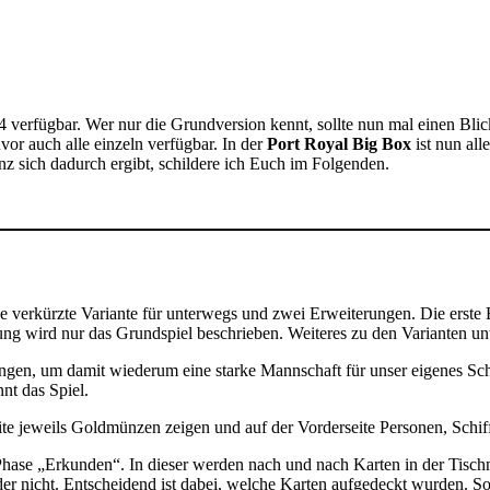
014 verfügbar. Wer nur die Grundversion kennt, sollte nun mal einen Bli
or auch alle einzeln verfügbar. In der
Port Royal Big Box
ist nun all
nz sich dadurch ergibt, schildere ich Euch im Folgenden.
e verkürzte Variante für unterwegs und zwei Erweiterungen. Die erste E
ng wird nur das Grundspiel beschrieben. Weiteres zu den Varianten unt
ngen, um damit wiederum eine starke Mannschaft für unser eigenes Schi
nnt das Spiel.
seite jeweils Goldmünzen zeigen und auf der Vorderseite Personen, Schi
e Phase „Erkunden“. In dieser werden nach und nach Karten in der Tisc
er nicht. Entscheidend ist dabei, welche Karten aufgedeckt wurden. So