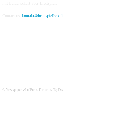
mit Leidenschaft über Brettspiele.
Contact us:
kontakt@brettspielbox.de
Hier könnt ihr uns folgen:
© Newspaper WordPress Theme by TagDiv