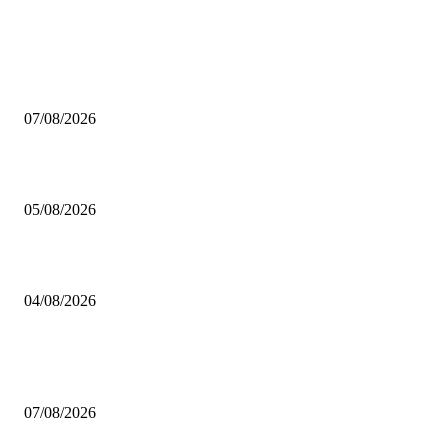
AUS DER REDAKTION
Video – Brettspiel News vom 07. August 2026
07/08/2026
Brettspiel Kolumne – Out of the Box: Ersteindruck von Brettspielen
05/08/2026
BRETTSPIELBOX Brettspiel News 32/2026:
04/08/2026
BELIEBTE BEITRÄGE
Video – Brettspiel News vom 07. August 2026
07/08/2026