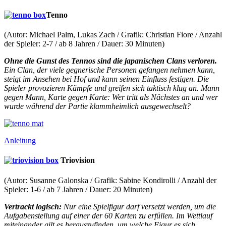
Tenno
(Autor: Michael Palm, Lukas Zach / Grafik: Christian Fiore / Anzahl
der Spieler: 2-7 / ab 8 Jahren / Dauer: 30 Minuten)
Ohne die Gunst des Tennos sind die japanischen Clans verloren.
Ein Clan, der viele gegnerische Personen gefangen nehmen kann,
steigt im Ansehen bei Hof und kann seinen Einfluss festigen. Die
Spieler provozieren Kämpfe und greifen sich taktisch klug an. Mann
gegen Mann, Karte gegen Karte: Wer tritt als Nächstes an und wer
wurde während der Partie klammheimlich ausgewechselt?
Anleitung
Triovision
(Autor: Susanne Galonska / Grafik: Sabine Kondirolli / Anzahl der
Spieler: 1-6 / ab 7 Jahren / Dauer: 20 Minuten)
V
ertrackt logisch:
Nur eine Spielfigur darf versetzt werden, um die
Aufgabenstellung auf einer der 60 Karten zu erfüllen. Im Wettlauf
miteinander gilt es herauszufinden, um welche Figur es sich