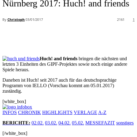
Nürnberg 2017: Huch! and friends
By
Christoph
03/01/2017
2161
1
Facebook
X
Pinterest
WhatsApp
Huch! and friends
bringen die nächsten und
letzten 3 Einheiten des GIPF-Projektes sowie noch einige andere
Spiele heraus.
Daneben ist Huch! seit 2017 auch für das deutschsprachige
Programm von IELLO (Vorschau kommt am 05.01.2017)
zuständig.
[white_box]
INFOS
CHRONIK
HIGHLIGHTS
VERLAGE
A-Z
BERICHTE
:
02.02.
03.02.
04.02.
05.02.
MESSEFAZIT
sonstiges
[/white_box]