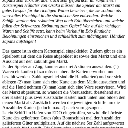
Japans sehr lukrativ, aber auch sehr gefährlich. Im raffinierten
Kartenspiel Händler von Osaka müssen die Spieler am Markt ein
gutes Gespür für die richtigen Waren beweisen, die sie sodann als
wertvolles Frachtgut in die stürmische See entsenden. Welche
Schiffe werden den riskanten Weg nach Edo überstehen und welche
fallen der Schwarzen Strömung zum Opfer? Wer auf die richtigen
Waren und Schiffe setzt, kann beim Verkauf in Edo fürstliche
Belohnungen einstreichen und schließlich zum mächtigsten Händler
Japans aufsteigen!
Das ganze ist in einem Kartenspiel eingekleidet. Zudem gibt es ein
Spielbrett auf dem die Reise abgebildet ist sowie den Markt und eine
Aussicht auf den zukünftigen Markt.
Ist der Spieler am Zug, kann er aus drei Aktionen auswählen: (1)
Waren einkaufen (dazu müssen aber alle Karten erworben und
bezahlt werden. Zahlungsmittel sind die Handkarten) und vor sich
ablegen (2) man kann sich eine Karte aus dem Markt aussuchen und
auf die Hand nehmen (3) man kann sich eine Ware reservieren. Wird
der Markt abgeräumt, so wandert die Vorausschau (bestehend aus
drei Karten) plus zwei zusätzliche Karten nach unten und bilden den
neuen Markt ab. Zusätzlich werden die jeweiligen Schiffe um die
Anzahl der Karten (jedoch max. 2) nach vorn gezogen.
Ist ein Schiff im Hafen von EDO eingetroffen, so wird die höchste
Karte des gelieferten Gutes (plus Bonuschips) mal der Anzahl der
gelieferten Güter multipliziert. Auf die nächste 5er Zahl aufgewertet