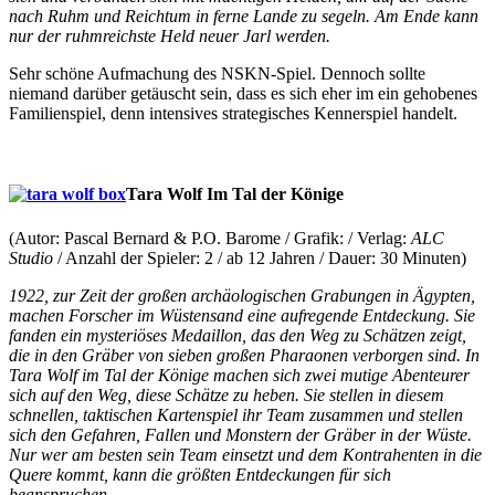
nach Ruhm und Reichtum in ferne Lande zu segeln. Am Ende kann
nur der ruhmreichste Held neuer Jarl werden.
Sehr schöne Aufmachung des NSKN-Spiel. Dennoch sollte
niemand darüber getäuscht sein, dass es sich eher im ein gehobenes
Familienspiel, denn intensives strategisches Kennerspiel handelt.
Tara Wolf Im Tal der Könige
(Autor: Pascal Bernard & P.O. Barome / Grafik: / Verlag:
ALC
Studio
/ Anzahl der Spieler: 2 / ab 12 Jahren / Dauer: 30 Minuten)
1922, zur Zeit der großen archäologischen Grabungen in Ägypten,
machen Forscher im Wüstensand eine aufregende Entdeckung. Sie
fanden ein mysteriöses Medaillon, das den Weg zu Schätzen zeigt,
die in den Gräber von sieben großen Pharaonen verborgen sind. In
Tara Wolf im Tal der Könige machen sich zwei mutige Abenteurer
sich auf den Weg, diese Schätze zu heben. Sie stellen in diesem
schnellen, taktischen Kartenspiel ihr Team zusammen und stellen
sich den Gefahren, Fallen und Monstern der Gräber in der Wüste.
Nur wer am besten sein Team einsetzt und dem Kontrahenten in die
Quere kommt, kann die größten Entdeckungen für sich
beanspruchen.