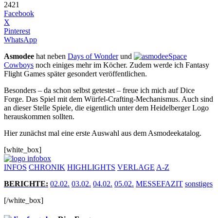
2421
Facebook
X
Pinterest
WhatsApp
Asmodee
hat neben
Days of Wonder
und
Space
Cowboys
noch einiges mehr im Köcher. Zudem werde ich Fantasy
Flight Games später gesondert veröffentlichen.
Besonders – da schon selbst getestet – freue ich mich auf Dice
Forge. Das Spiel mit dem Würfel-Crafting-Mechanismus. Auch sind
an dieser Stelle Spiele, die eigentlich unter dem Heidelberger Logo
herauskommen sollten.
Hier zunächst mal eine erste Auswahl aus dem Asmodeekatalog.
[white_box]
INFOS
CHRONIK
HIGHLIGHTS
VERLAGE
A-Z
BERICHTE
:
02.02.
03.02.
04.02.
05.02.
MESSEFAZIT
sonstiges
[/white_box]