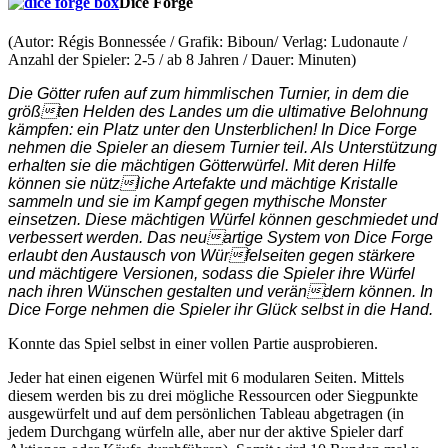
Dice Forge
(Autor: Régis Bonnessée / Grafik: Biboun/ Verlag: Ludonaute /
Anzahl der Spieler: 2-5 / ab 8 Jahren / Dauer: Minuten)
Die Götter rufen auf zum himmlischen Turnier, in dem die
größten Helden des Landes um die ultimative Belohnung
kämpfen: ein Platz unter den Unsterblichen! In Dice Forge
nehmen die Spieler an diesem Turnier teil. Als Unterstützung
erhalten sie die mächtigen Götterwürfel. Mit deren Hilfe
können sie nützliche Artefakte und mächtige Kristalle
sammeln und sie im Kampf gegen mythische Monster
einsetzen. Diese mächtigen Würfel können geschmiedet und
verbessert werden. Das neuartige System von Dice Forge
erlaubt den Austausch von Würfelseiten gegen stärkere
und mächtigere Versionen, sodass die Spieler ihre Würfel
nach ihren Wünschen gestalten und verändern können. In
Dice Forge nehmen die Spieler ihr Glück selbst in die Hand.
Konnte das Spiel selbst in einer vollen Partie ausprobieren.
Jeder hat einen eigenen Würfel mit 6 modularen Seiten. Mittels
diesem werden bis zu drei mögliche Ressourcen oder Siegpunkte
ausgewürfelt und auf dem persönlichen Tableau abgetragen (in
jedem Durchgang würfeln alle, aber nur der aktive Spieler darf