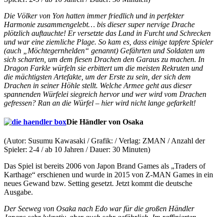
Die Völker von Yon hatten immer friedlich und in perfekter
Harmonie zusammengelebt… bis dieser super nervige Drache
plötzlich auftauchte! Er versetzte das Land in Furcht und Schrecken
und war eine ziemliche Plage. So kam es, dass einige tapfere Spieler
(auch „Möchtegernhelden“ genannt) Gefährten und Soldaten um
sich scharten, um dem fiesen Drachen den Garaus zu machen. In
Dragon Farkle würfeln sie erbittert um die meisten Rekruten und
die mächtigsten Artefakte, um der Erste zu sein, der sich dem
Drachen in seiner Höhle stellt. Welche Armee geht aus dieser
spannenden Würfelei siegreich hervor und wer wird vom Drachen
gefressen? Ran an die Würfel – hier wird nicht lange gefarkelt!
Die Händler von Osaka
(Autor: Susumu Kawasaki / Grafik: / Verlag: ZMAN / Anzahl der
Spieler: 2-4 / ab 10 Jahren / Dauer: 30 Minuten)
Das Spiel ist bereits 2006 von Japon Brand Games als „Traders of
Karthage“ erschienen und wurde in 2015 von Z-MAN Games in ein
neues Gewand bzw. Setting gesetzt. Jetzt kommt die deutsche
Ausgabe.
Der Seeweg von Osaka nach Edo war für die großen Händler