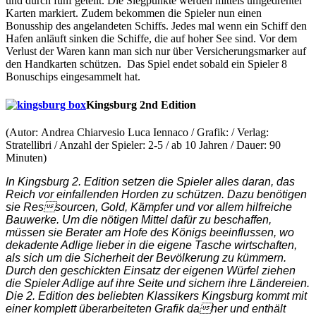
und durch fünf geteilt. Die Siegpunkte werden mittels umgedrehter
Karten markiert. Zudem bekommen die Spieler nun einen
Bonusship des angelandeten Schiffs. Jedes mal wenn ein Schiff den
Hafen anläuft sinken die Schiffe, die auf hoher See sind. Vor dem
Verlust der Waren kann man sich nur über Versicherungsmarker auf
den Handkarten schützen. Das Spiel endet sobald ein Spieler 8
Bonuschips eingesammelt hat.
Kingsburg 2nd Edition
(Autor: Andrea Chiarvesio Luca Iennaco / Grafik: / Verlag:
Stratellibri / Anzahl der Spieler: 2-5 / ab 10 Jahren / Dauer: 90
Minuten)
In Kingsburg 2. Edition setzen die Spieler alles daran, das
Reich vor einfallenden Horden zu schützen. Dazu benötigen
sie Ressourcen, Gold, Kämpfer und vor allem hilfreiche
Bauwerke. Um die nötigen Mittel dafür zu beschaffen,
müssen sie Berater am Hofe des Königs beeinflussen, wo
dekadente Adlige lieber in die eigene Tasche wirtschaften,
als sich um die Sicherheit der Bevölkerung zu kümmern.
Durch den geschickten Einsatz der eigenen Würfel ziehen
die Spieler Adlige auf ihre Seite und sichern ihre Ländereien.
Die 2. Edition des beliebten Klassikers Kingsburg kommt mit
einer komplett überarbeiteten Grafik daher und enthält