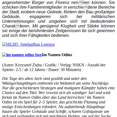
angesehenster Bürger von Florenz nennen können. Sie
schicken ihre Familienmitglieder in verschiedene Bereiche
der Stadt, erobern neue Gebiete, fördern den Bau großartiger
Gebäude, engagieren sich bei militärischen
Unternehmungen und umgeben sich mit bedeutenden
Charakteren. Mit genügend Klugheit und Stärke können
sie einige der berühmtesten Zeitgenossen für sich gewinnen
und sich ihrer Fähigkeiten bedienen.
Im Namen Odins
(Autor: Krzysztof Zięba / Grafik: / Verlag: NSKN / Anzahl der
Spieler: 2-5 / ab 12 Jahren / Dauer: 30 Minuten)
Die Tage des alten Jarls sind gezählt und unter den
Wikingerhäuptlingen entbrennt ein Wettstreit um seine Nachfolge.
Nur die geschicktesten Strategen und mutigsten Kämpfer haben eine
Chance auf den Titel. Wer erweist sich als würdiger Jarl und wird
fortan im Namen Odins über das Land herrschen? Im Namen
Odins ist ein Spiel für 2–5 Spieler, das geschickte Planung und
mutige Entscheidungen erfordert. Als aufstrebende Häuptlinge
bauen die Spieler Gebäude und Schiffe, scharen Gefolgsleute um
sich und verbünden sich mit mächtigen Helden, um auf der Suche