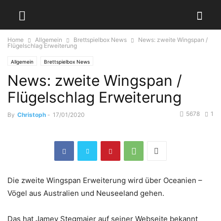
Home
Allgemein
Brettspielbox News
News: zweite Wingspan /
Flügelschlag Erweiterung
Allgemein
Brettspielbox News
News: zweite Wingspan /
Flügelschlag Erweiterung
5678
1
By
Christoph
-
17/01/2020
Die zweite Wingspan Erweiterung wird über Oceanien –
Vögel aus Australien und Neuseeland gehen.
Das hat Jamey Stegmaier auf seiner Webseite bekannt